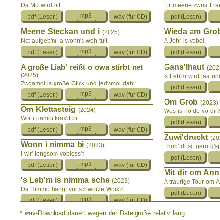
Da Mo wird oit.
Fir meene zwoa Frau
Meene Steckan und i
Wieda am Gro
(2025)
Net aufgeb'm, a wonn's weh tuit.
A Johr is vobei.
A große Liab' reißt o owa stirbt net
Gans'lhaut
(202
(2025)
's Leb'm wird laa un
Zwoamoi is große Glick und jed'smoi dahi.
Om Grob
(2023)
Om Klettasteig
(2024)
Wos is no do vo dir
Wia i oamoi krax'lt bi.
Zuwi'druckt
(20
Wonn i nimma bi
(2023)
I hob' di so gern g'sp
I wir' longsom vobloss'n
Mit dir om An
's Leb'm is nimma sche
(2023)
A traurige Tour om 
Da Himmö hängt voi schworze Woik'n.
Kurz vor'm Ge
* wav-Download dauert wegen der Dateigröße relativ lang.
Vom Tod
(2023)
Schreckliche Diagn