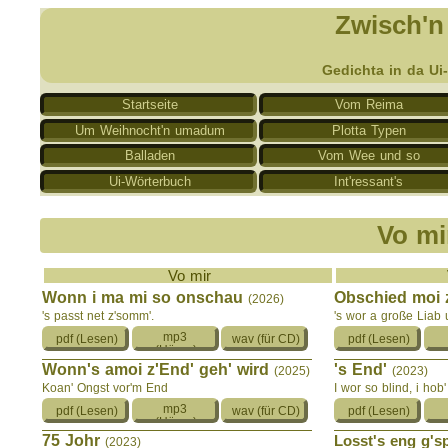
Zwisch'n
Gedichta in da Ui
Startseite
Vom Reima
Um Weihnocht'n umadum
Plotta Typen
Balladen
Vom Wee und so
Ui-Wörterbuch
Int'ressant's
Vo mi
Vo mir
Wonn i ma mi so onschau
Obschied moi
(2026)
's passt net z'somm'.
's wor a große Liab
Wonn's amoi z'End' geh' wird
's End'
(2025)
(2023)
Koan' Ongst vor'm End
I wor so blind, i hob'
75 Johr
Losst's eng g's
(2023)