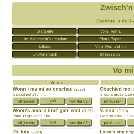
Zwisch'n
Gedichta in da Ui
Startseite
Vom Reima
Um Weihnocht'n umadum
Plotta Typen
Balladen
Vom Wee und so
Ui-Wörterbuch
Int'ressant's
Vo mi
Vo mir
Wonn i ma mi so onschau
Obschied moi
(2026)
's passt net z'somm'.
's wor a große Liab
Wonn's amoi z'End' geh' wird
's End'
(2025)
(2023)
Koan' Ongst vor'm End
I wor so blind, i hob'
75 Johr
Losst's eng g's
(2023)