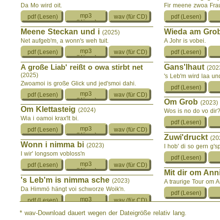
Da Mo wird oit.
Fir meene zwoa Frau
Meene Steckan und i
Wieda am Gro
(2025)
Net aufgeb'm, a wonn's weh tuit.
A Johr is vobei.
A große Liab' reißt o owa stirbt net
Gans'lhaut
(202
(2025)
's Leb'm wird laa un
Zwoamoi is große Glick und jed'smoi dahi.
Om Grob
(2023)
Om Klettasteig
(2024)
Wos is no do vo dir
Wia i oamoi krax'lt bi.
Zuwi'druckt
(20
Wonn i nimma bi
(2023)
I hob' di so gern g'sp
I wir' longsom vobloss'n
Mit dir om An
's Leb'm is nimma sche
(2023)
A traurige Tour om 
Da Himmö hängt voi schworze Woik'n.
Kurz vor'm Ge
* wav-Download dauert wegen der Dateigröße relativ lang.
Vom Tod
(2023)
Schreckliche Diagn