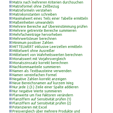
Matrix nach mehreren Kriterien durchsuchen
Matrixformel ohne Zellbezug
Matrixformeln verstehen
Matrixkonstanten schreiben
Maximalwert eines Teils einer Tabelle ermitteln
Maßeinheiten umwandeln
Mehrere Bereiche auf Übereinstimmung prüfen
Mehrere getrennte Bereiche summieren
Mehrfacheinträge hervorheben
Mehrwertsteuer berechnen
Minimum positiver Zahlen
MITTELWERT inklusive Leerzellen ermitteln
Mittelwert ohne Ausreißer
Mittelwert von Wahrheitswerten berechnen
Monatswert mit Vorjahrsvergleich
Monatszinssatz korrekt berechnen
Nachkommaanteile summieren
Namen als Textbausteine verwenden
Namen vereinfachen Formel
Negative Zahlen korrekt anzeigen
Neue Bereichsnamen auf kurzem Weg
Nur jede 2.(3.) Zeile einer Spalte addieren
Nur negative Werte summieren
Planwerte um fixe Faktoren verändern
Planziffern auf Sensitivität prüfen (1)
Planziffern auf Sensitivität prüfen (2)
Potenzieren mit Excel
Preisvergleich über mehrere Produkte und