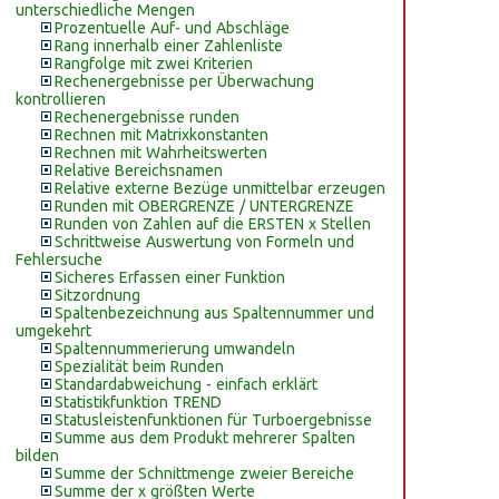
unterschiedliche Mengen
Prozentuelle Auf- und Abschläge
Rang innerhalb einer Zahlenliste
Rangfolge mit zwei Kriterien
Rechenergebnisse per Überwachung
kontrollieren
Rechenergebnisse runden
Rechnen mit Matrixkonstanten
Rechnen mit Wahrheitswerten
Relative Bereichsnamen
Relative externe Bezüge unmittelbar erzeugen
Runden mit OBERGRENZE / UNTERGRENZE
Runden von Zahlen auf die ERSTEN x Stellen
Schrittweise Auswertung von Formeln und
Fehlersuche
Sicheres Erfassen einer Funktion
Sitzordnung
Spaltenbezeichnung aus Spaltennummer und
umgekehrt
Spaltennummerierung umwandeln
Spezialität beim Runden
Standardabweichung - einfach erklärt
Statistikfunktion TREND
Statusleistenfunktionen für Turboergebnisse
Summe aus dem Produkt mehrerer Spalten
bilden
Summe der Schnittmenge zweier Bereiche
Summe der x größten Werte