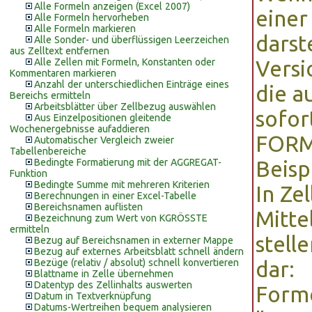
Alle Formeln anzeigen (Excel 2007)
einer
Alle Formeln hervorheben
Alle Formeln markieren
darst
Alle Sonder- und überflüssigen Leerzeichen
aus Zelltext entfernen
Alle Zellen mit Formeln, Konstanten oder
Versi
Kommentaren markieren
Anzahl der unterschiedlichen Einträge eines
die a
Bereichs ermitteln
Arbeitsblätter über Zellbezug auswählen
sofort
Aus Einzelpositionen gleitende
Wochenergebnisse aufaddieren
FORM
Automatischer Vergleich zweier
Tabellenbereiche
Bedingte Formatierung mit der AGGREGAT-
Beispi
Funktion
Bedingte Summe mit mehreren Kriterien
In Ze
Berechnungen in einer Excel-Tabelle
Bereichsnamen auflisten
Mitte
Bezeichnung zum Wert von KGRÖSSTE
ermitteln
stell
Bezug auf Bereichsnamen in externer Mappe
Bezug auf externes Arbeitsblatt schnell ändern
Bezüge (relativ / absolut) schnell konvertieren
dar:
Blattname in Zelle übernehmen
Datentyp des Zellinhalts auswerten
Forme
Datum in Textverknüpfung
Datums-Wertreihen bequem analysieren