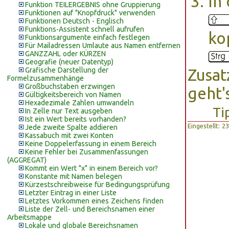
In
Funktion TEILERGEBNIS ohne Gruppierung
Funktionen auf "Knopfdruck" verwenden
Funktionen Deutsch - Englisch
Funktions-Assistent schnell aufrufen
ko
Funktionsargumente einfach festlegen
Für Mailadressen Umlaute aus Namen entfernen
GANZZAHL oder KÜRZEN
Geografie (neuer Datentyp)
Grafische Darstellung der
Zusat
Formelzusammenhänge
Großbuchstaben erzwingen
geht's
Gültigkeitsbereich von Namen
Hexadezimale Zahlen umwandeln
Ti
In Zelle nur Text ausgeben
Ist ein Wert bereits vorhanden?
Eingestellt: 
Jede zweite Spalte addieren
Kassabuch mit zwei Konten
Keine Doppelerfassung in einem Bereich
Keine Fehler bei Zusammenfassungen
(AGGREGAT)
Kommt ein Wert "x" in einem Bereich vor?
Konstante mit Namen belegen
Kürzestschreibweise für Bedingungsprüfung
Letzter Eintrag in einer Liste
Letztes Vorkommen eines Zeichens finden
Liste der Zell- und Bereichsnamen einer
Arbeitsmappe
Lokale und globale Bereichsnamen