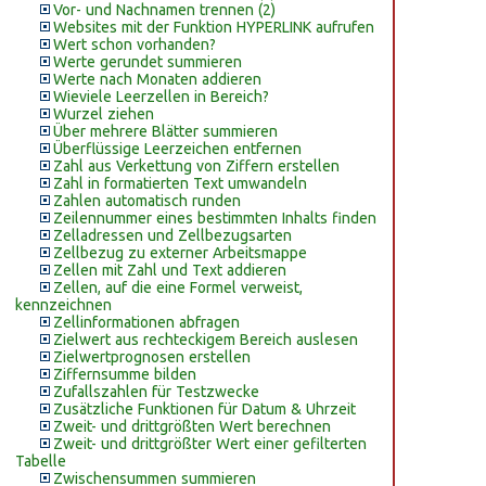
Vor- und Nachnamen trennen (2)
Websites mit der Funktion HYPERLINK aufrufen
Wert schon vorhanden?
Werte gerundet summieren
Werte nach Monaten addieren
Wieviele Leerzellen in Bereich?
Wurzel ziehen
Über mehrere Blätter summieren
Überflüssige Leerzeichen entfernen
Zahl aus Verkettung von Ziffern erstellen
Zahl in formatierten Text umwandeln
Zahlen automatisch runden
Zeilennummer eines bestimmten Inhalts finden
Zelladressen und Zellbezugsarten
Zellbezug zu externer Arbeitsmappe
Zellen mit Zahl und Text addieren
Zellen, auf die eine Formel verweist,
kennzeichnen
Zellinformationen abfragen
Zielwert aus rechteckigem Bereich auslesen
Zielwertprognosen erstellen
Ziffernsumme bilden
Zufallszahlen für Testzwecke
Zusätzliche Funktionen für Datum & Uhrzeit
Zweit- und drittgrößten Wert berechnen
Zweit- und drittgrößter Wert einer gefilterten
Tabelle
Zwischensummen summieren