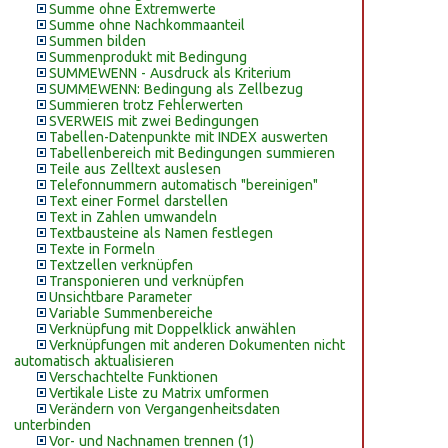
Summe ohne Extremwerte
Summe ohne Nachkommaanteil
Summen bilden
Summenprodukt mit Bedingung
SUMMEWENN - Ausdruck als Kriterium
SUMMEWENN: Bedingung als Zellbezug
Summieren trotz Fehlerwerten
SVERWEIS mit zwei Bedingungen
Tabellen-Datenpunkte mit INDEX auswerten
Tabellenbereich mit Bedingungen summieren
Teile aus Zelltext auslesen
Telefonnummern automatisch "bereinigen"
Text einer Formel darstellen
Text in Zahlen umwandeln
Textbausteine als Namen festlegen
Texte in Formeln
Textzellen verknüpfen
Transponieren und verknüpfen
Unsichtbare Parameter
Variable Summenbereiche
Verknüpfung mit Doppelklick anwählen
Verknüpfungen mit anderen Dokumenten nicht
automatisch aktualisieren
Verschachtelte Funktionen
Vertikale Liste zu Matrix umformen
Verändern von Vergangenheitsdaten
unterbinden
Vor- und Nachnamen trennen (1)