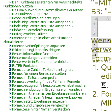
"=MI
Den Funktionsassistenten für verschachtelte
Funktionen nutzen
B3: 
Dezimalpunkt durch Dezimalkomma ersetzen
Die Funktion SEQUENZ
Echte Zufallszahlen erzeugen
Eindeutige Werte aus Liste ausgeben 1
Eindeutige Werte aus Liste ausgeben 2
Einfache Formelerfassung
Erster, Zweiter, Dritter
Externe Bezüge in einer Arbeitsmappe
Wenn 
aktualisieren
Externe Verknüpfungen anpassen
verwe
Faktor bedingt berücksichtigen
Fehler-Informationsfunktionen
Forme
Fehlermeldungen vermeiden
statt MITTE
Fehlerwerte in Formeln unterdrücken
Qu
FILTER-Funktion
Formatierte Zahl in Textzelle integrieren
Formel für einen Bereich erstellen
ed
Formel in Teilschritten prüfen
Formelauswertung findet Fehler in Formeln
.
Formelbezug auf Arbeitsblätter variabel machen
Formeln endgültig in Ergebnisse umwandeln
Fo
Formeln mit fehlerhaften Ergebnisse markieren
Formeln mit neuer Arbeitsmappe verknüpfen
Mi
Formeln statt Ergebnisse anzeigen
Formeln und Ergebnisse vergleichen
Formelteile hinter Namen verstecken