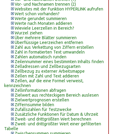
Vor- und Nachnamen trennen (2)
Websites mit der Funktion HYPERLINK aufrufen
Wert schon vorhanden?
Werte gerundet summieren
Werte nach Monaten addieren
Wieviele Leerzellen in Bereich?
Wurzel ziehen
Über mehrere Blätter summieren
Überflüssige Leerzeichen entfernen
Zahl aus Verkettung von Ziffern erstellen
Zahl in formatierten Text umwandeln
Zahlen automatisch runden
Zeilennummer eines bestimmten Inhalts finden
Zelladressen und Zellbezugsarten
Zellbezug zu externer Arbeitsmappe
Zellen mit Zahl und Text addieren
Zellen, auf die eine Formel verweist,
kennzeichnen
Zellinformationen abfragen
Zielwert aus rechteckigem Bereich auslesen
Zielwertprognosen erstellen
Ziffernsumme bilden
Zufallszahlen für Testzwecke
Zusätzliche Funktionen für Datum & Uhrzeit
Zweit- und drittgrößten Wert berechnen
Zweit- und drittgrößter Wert einer gefilterten
Tabelle
Zwischensummen summieren