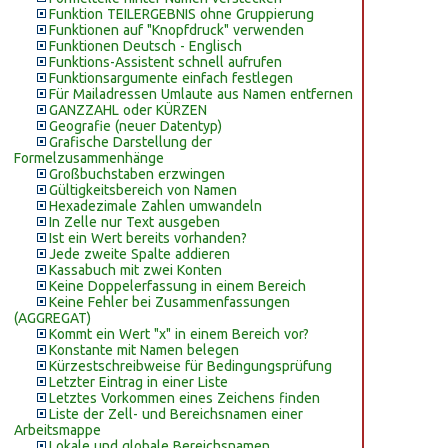
Funktion TEILERGEBNIS ohne Gruppierung
Funktionen auf "Knopfdruck" verwenden
Funktionen Deutsch - Englisch
Funktions-Assistent schnell aufrufen
Funktionsargumente einfach festlegen
Für Mailadressen Umlaute aus Namen entfernen
GANZZAHL oder KÜRZEN
Geografie (neuer Datentyp)
Grafische Darstellung der
Formelzusammenhänge
Großbuchstaben erzwingen
Gültigkeitsbereich von Namen
Hexadezimale Zahlen umwandeln
In Zelle nur Text ausgeben
Ist ein Wert bereits vorhanden?
Jede zweite Spalte addieren
Kassabuch mit zwei Konten
Keine Doppelerfassung in einem Bereich
Keine Fehler bei Zusammenfassungen
(AGGREGAT)
Kommt ein Wert "x" in einem Bereich vor?
Konstante mit Namen belegen
Kürzestschreibweise für Bedingungsprüfung
Letzter Eintrag in einer Liste
Letztes Vorkommen eines Zeichens finden
Liste der Zell- und Bereichsnamen einer
Arbeitsmappe
Lokale und globale Bereichsnamen