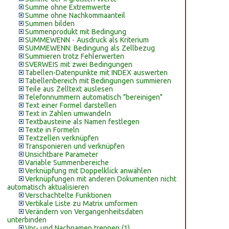
Summe ohne Extremwerte
Summe ohne Nachkommaanteil
Summen bilden
Summenprodukt mit Bedingung
SUMMEWENN - Ausdruck als Kriterium
SUMMEWENN: Bedingung als Zellbezug
Summieren trotz Fehlerwerten
SVERWEIS mit zwei Bedingungen
Tabellen-Datenpunkte mit INDEX auswerten
Tabellenbereich mit Bedingungen summieren
Teile aus Zelltext auslesen
Telefonnummern automatisch "bereinigen"
Text einer Formel darstellen
Text in Zahlen umwandeln
Textbausteine als Namen festlegen
Texte in Formeln
Textzellen verknüpfen
Transponieren und verknüpfen
Unsichtbare Parameter
Variable Summenbereiche
Verknüpfung mit Doppelklick anwählen
Verknüpfungen mit anderen Dokumenten nicht
automatisch aktualisieren
Verschachtelte Funktionen
Vertikale Liste zu Matrix umformen
Verändern von Vergangenheitsdaten
unterbinden
Vor- und Nachnamen trennen (1)