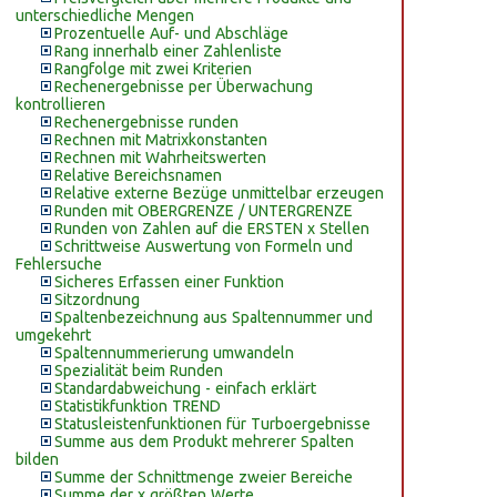
unterschiedliche Mengen
Prozentuelle Auf- und Abschläge
Rang innerhalb einer Zahlenliste
Rangfolge mit zwei Kriterien
Rechenergebnisse per Überwachung
kontrollieren
Rechenergebnisse runden
Rechnen mit Matrixkonstanten
Rechnen mit Wahrheitswerten
Relative Bereichsnamen
Relative externe Bezüge unmittelbar erzeugen
Runden mit OBERGRENZE / UNTERGRENZE
Runden von Zahlen auf die ERSTEN x Stellen
Schrittweise Auswertung von Formeln und
Fehlersuche
Sicheres Erfassen einer Funktion
Sitzordnung
Spaltenbezeichnung aus Spaltennummer und
umgekehrt
Spaltennummerierung umwandeln
Spezialität beim Runden
Standardabweichung - einfach erklärt
Statistikfunktion TREND
Statusleistenfunktionen für Turboergebnisse
Summe aus dem Produkt mehrerer Spalten
bilden
Summe der Schnittmenge zweier Bereiche
Summe der x größten Werte