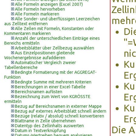
Alle Formeln anzeigen (Excel 2007)
Zelli
Alle Formeln hervorheben
Alle Formeln markieren
mehre
Alle Sonder- und überflüssigen Leerzeichen
aus Zelltext entfernen
Alle Zellen mit Formeln, Konstanten oder
Di
Kommentaren markieren
Anzahl der unterschiedlichen Einträge eines
"=
Bereichs ermitteln
Arbeitsblätter über Zellbezug auswählen
nic
Aus Einzelpositionen gleitende
Wochenergebnisse aufaddieren
Ku
Automatischer Vergleich zweier
Tabellenbereiche
Bedingte Formatierung mit der AGGREGAT-
Er
Funktion
Bedingte Summe mit mehreren Kriterien
Ku
Berechnungen in einer Excel-Tabelle
Bereichsnamen auflisten
Er
Bezeichnung zum Wert von KGRÖSSTE
ermitteln
Ku
Bezug auf Bereichsnamen in externer Mappe
Bezug auf externes Arbeitsblatt schnell ändern
Bezüge (relativ / absolut) schnell konvertieren
Er
Blattname in Zelle übernehmen
Datentyp des Zellinhalts auswerten
Die A
Datum in Textverknüpfung
Datums-Wertreihen bequem analysieren