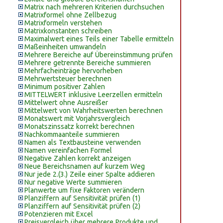
Matrix nach mehreren Kriterien durchsuchen
Matrixformel ohne Zellbezug
Matrixformeln verstehen
Matrixkonstanten schreiben
Maximalwert eines Teils einer Tabelle ermitteln
Maßeinheiten umwandeln
Mehrere Bereiche auf Übereinstimmung prüfen
Mehrere getrennte Bereiche summieren
Mehrfacheinträge hervorheben
Mehrwertsteuer berechnen
Minimum positiver Zahlen
MITTELWERT inklusive Leerzellen ermitteln
Mittelwert ohne Ausreißer
Mittelwert von Wahrheitswerten berechnen
Monatswert mit Vorjahrsvergleich
Monatszinssatz korrekt berechnen
Nachkommaanteile summieren
Namen als Textbausteine verwenden
Namen vereinfachen Formel
Negative Zahlen korrekt anzeigen
Neue Bereichsnamen auf kurzem Weg
Nur jede 2.(3.) Zeile einer Spalte addieren
Nur negative Werte summieren
Planwerte um fixe Faktoren verändern
Planziffern auf Sensitivität prüfen (1)
Planziffern auf Sensitivität prüfen (2)
Potenzieren mit Excel
Preisvergleich über mehrere Produkte und