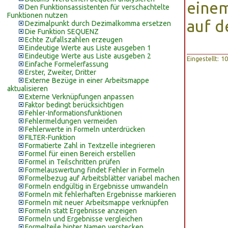
eine
Den Funktionsassistenten für verschachtelte
Funktionen nutzen
auf d
Dezimalpunkt durch Dezimalkomma ersetzen
Die Funktion SEQUENZ
Echte Zufallszahlen erzeugen
Eindeutige Werte aus Liste ausgeben 1
Eindeutige Werte aus Liste ausgeben 2
Eingestellt: 
Einfache Formelerfassung
Erster, Zweiter, Dritter
Externe Bezüge in einer Arbeitsmappe
aktualisieren
Externe Verknüpfungen anpassen
Faktor bedingt berücksichtigen
Fehler-Informationsfunktionen
Fehlermeldungen vermeiden
Fehlerwerte in Formeln unterdrücken
FILTER-Funktion
Formatierte Zahl in Textzelle integrieren
Formel für einen Bereich erstellen
Formel in Teilschritten prüfen
Formelauswertung findet Fehler in Formeln
Formelbezug auf Arbeitsblätter variabel machen
Formeln endgültig in Ergebnisse umwandeln
Formeln mit fehlerhaften Ergebnisse markieren
Formeln mit neuer Arbeitsmappe verknüpfen
Formeln statt Ergebnisse anzeigen
Formeln und Ergebnisse vergleichen
Formelteile hinter Namen verstecken