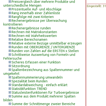
Preisvergleich über mehrere Produkte und
unterschiedliche Mengen
Eingestellt: 
Prozentuelle Auf- und Abschläge
Rang innerhalb einer Zahlenliste
Rangfolge mit zwei Kriterien
Rechenergebnisse per Überwachung
kontrollieren
Rechenergebnisse runden
Rechnen mit Matrixkonstanten
Rechnen mit Wahrheitswerten
Relative Bereichsnamen
Relative externe Bezüge unmittelbar erzeugen
Runden mit OBERGRENZE / UNTERGRENZE
Runden von Zahlen auf die ERSTEN x Stellen
Schrittweise Auswertung von Formeln und
Fehlersuche
Sicheres Erfassen einer Funktion
Sitzordnung
Spaltenbezeichnung aus Spaltennummer und
umgekehrt
Spaltennummerierung umwandeln
Spezialität beim Runden
Standardabweichung - einfach erklärt
Statistikfunktion TREND
Statusleistenfunktionen für Turboergebnisse
Summe aus dem Produkt mehrerer Spalten
bilden
Summe der Schnittmenge zweier Bereiche