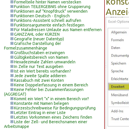
konst
Formelteile hinter Namen verstecken
Funktion TEILERGEBNIS ohne Gruppierung
Anzei
Funktionen auf "Knopfdruck" verwenden
Funktionen Deutsch - Englisch
Funktions-Assistent schnell aufrufen
Funktionsargumente einfach festlegen
Für Mailadressen Umlaute aus Namen entfernen
GANZZAHL oder KÜRZEN
Geografie (neuer Datentyp)
Grafische Darstellung der
Formelzusammenhänge
Großbuchstaben erzwingen
Gültigkeitsbereich von Namen
Hexadezimale Zahlen umwandeln
In Zelle nur Text ausgeben
Ist ein Wert bereits vorhanden?
Jede zweite Spalte addieren
Kassabuch mit zwei Konten
Keine Doppelerfassung in einem Bereich
Keine Fehler bei Zusammenfassungen
(AGGREGAT)
Kommt ein Wert "x" in einem Bereich vor?
Konstante mit Namen belegen
Kürzestschreibweise für Bedingungsprüfung
Letzter Eintrag in einer Liste
Letztes Vorkommen eines Zeichens finden
Liste der Zell- und Bereichsnamen einer
Arbeitsmappe