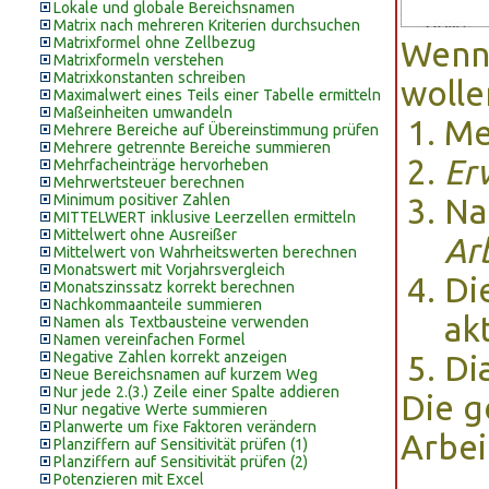
Lokale und globale Bereichsnamen
Matrix nach mehreren Kriterien durchsuchen
Matrixformel ohne Zellbezug
Wenn
Matrixformeln verstehen
Matrixkonstanten schreiben
wolle
Maximalwert eines Teils einer Tabelle ermitteln
Maßeinheiten umwandeln
Me
Mehrere Bereiche auf Übereinstimmung prüfen
Mehrere getrennte Bereiche summieren
Er
Mehrfacheinträge hervorheben
Mehrwertsteuer berechnen
Minimum positiver Zahlen
Na
MITTELWERT inklusive Leerzellen ermitteln
Mittelwert ohne Ausreißer
Ar
Mittelwert von Wahrheitswerten berechnen
Monatswert mit Vorjahrsvergleich
Di
Monatszinssatz korrekt berechnen
Nachkommaanteile summieren
ak
Namen als Textbausteine verwenden
Namen vereinfachen Formel
Negative Zahlen korrekt anzeigen
Di
Neue Bereichsnamen auf kurzem Weg
Nur jede 2.(3.) Zeile einer Spalte addieren
Die g
Nur negative Werte summieren
Planwerte um fixe Faktoren verändern
Arbei
Planziffern auf Sensitivität prüfen (1)
Planziffern auf Sensitivität prüfen (2)
Potenzieren mit Excel