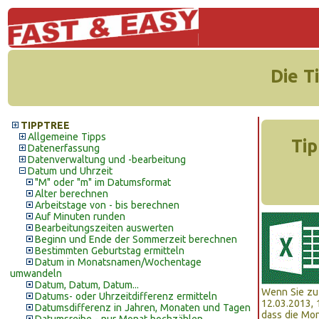
Die T
TIPPTREE
Allgemeine Tipps
Tip
Datenerfassung
Datenverwaltung und -bearbeitung
Datum und Uhrzeit
"M" oder "m" im Datumsformat
Alter berechnen
Arbeitstage von - bis berechnen
Auf Minuten runden
Bearbeitungszeiten auswerten
Beginn und Ende der Sommerzeit berechnen
Bestimmten Geburtstag ermitteln
Datum in Monatsnamen/Wochentage
umwandeln
Datum, Datum, Datum...
Wenn Sie zu
Datums- oder Uhrzeitdifferenz ermitteln
12.03.2013, 
Datumsdifferenz in Jahren, Monaten und Tagen
dass die Mon