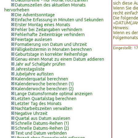
Datumsreihe - nur Monat hochzählen
sich diese A
Datumszellen des aktuellen Monats
Wenn Sie di
hervorheben
recht einfach
Die Adventsonntage
Die folgende
Einfache Erfassung in Minuten und Sekunden
=DATUM(JAH
Erster Montag eines Monats
Hinweis:
Fehler bei Zeitangaben verhindern
Wenn es den 
Fehlerhafte Zeiteinträge verhindern
Folgemonats
Feiertage auslesen
Formatierung von Datum und Uhrzeit
Eingestellt: 
Fälligkeitstermin in Monaten berechnen
Geburtstage in korrekter Reihenfolge
Genau einen Monat zu einem Datum addieren
Jahr auf Schaltjahr prüfen
Jahrestagsliste
Jubeljahre auflisten
Kalenderquartal berechnen
Kalenderwoche berechnen (1)
Kalenderwoche berechnen (2)
Lange Datumsformate optimal anzeigen
Letzten Quartalstag berechnen
Letzter Tag des Monats
Nachtarbeitszeiten verwalten
Negative Uhrzeit
Quartal aus Datum auslesen
Schnelle Datums-Reihen (1)
Schnelle Datums-Reihen (2)
Text und Datum verbinden