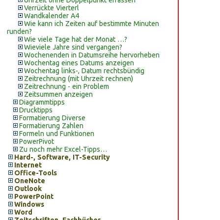
Uhrzeit ohne Doppelpunkt erfassen
Verrückte Vierterl
Wandkalender A4
Wie kann ich Zeiten auf bestimmte Minuten
runden?
Wie viele Tage hat der Monat …?
Wieviele Jahre sind vergangen?
Wochenenden in Datumsreihe hervorheben
Wochentag eines Datums anzeigen
Wochentag links-, Datum rechtsbündig
Zeitrechnung (mit Uhrzeit rechnen)
Zeitrechnung - ein Problem
Zeitsummen anzeigen
Diagrammtipps
Drucktipps
Formatierung Diverse
Formatierung Zahlen
Formeln und Funktionen
PowerPivot
Zu noch mehr Excel-Tipps…
Hard-, Software, IT-Security
Internet
Office-Tools
OneNote
Outlook
PowerPoint
Windows
Word