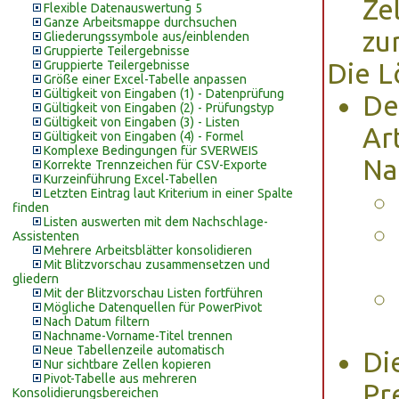
Zel
Flexible Datenauswertung 5
Ganze Arbeitsmappe durchsuchen
zu
Gliederungssymbole aus/einblenden
Gruppierte Teilergebnisse
Gruppierte Teilergebnisse
Die L
Größe einer Excel-Tabelle anpassen
Gültigkeit von Eingaben (1) - Datenprüfung
De
Gültigkeit von Eingaben (2) - Prüfungstyp
Gültigkeit von Eingaben (3) - Listen
Ar
Gültigkeit von Eingaben (4) - Formel
Komplexe Bedingungen für SVERWEIS
Na
Korrekte Trennzeichen für CSV-Exporte
Kurzeinführung Excel-Tabellen
Letzten Eintrag laut Kriterium in einer Spalte
finden
Listen auswerten mit dem Nachschlage-
Assistenten
Mehrere Arbeitsblätter konsolidieren
Mit Blitzvorschau zusammensetzen und
gliedern
Mit der Blitzvorschau Listen fortführen
Mögliche Datenquellen für PowerPivot
Nach Datum filtern
Nachname-Vorname-Titel trennen
Neue Tabellenzeile automatisch
Di
Nur sichtbare Zellen kopieren
Pivot-Tabelle aus mehreren
Pr
Konsolidierungsbereichen