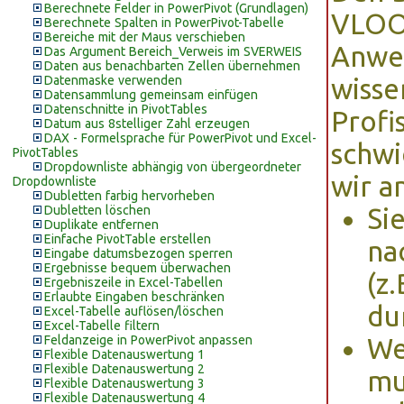
Berechnete Felder in PowerPivot (Grundlagen)
VLOOK
Berechnete Spalten in PowerPivot-Tabelle
Bereiche mit der Maus verschieben
Anwen
Das Argument Bereich_Verweis im SVERWEIS
Daten aus benachbarten Zellen übernehmen
Datenmaske verwenden
wisse
Datensammlung gemeinsam einfügen
Datenschnitte in PivotTables
Profi
Datum aus 8stelliger Zahl erzeugen
DAX - Formelsprache für PowerPivot und Excel-
schwi
PivotTables
Dropdownliste abhängig von übergeordneter
wir a
Dropdownliste
Dubletten farbig hervorheben
Dubletten löschen
Si
Duplikate entfernen
Einfache PivotTable erstellen
na
Eingabe datumsbezogen sperren
Ergebnisse bequem überwachen
(z
Ergebniszeile in Excel-Tabellen
Erlaubte Eingaben beschränken
du
Excel-Tabelle auflösen/löschen
Excel-Tabelle filtern
Feldanzeige in PowerPivot anpassen
We
Flexible Datenauswertung 1
Flexible Datenauswertung 2
mu
Flexible Datenauswertung 3
Flexible Datenauswertung 4