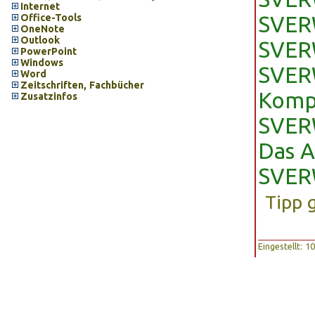
Internet
Office-Tools
SVERW
OneNote
Outlook
SVERW
PowerPoint
Windows
SVER
Word
Zeitschriften, Fachbücher
Komp
Zusatzinfos
SVER
Das A
SVER
Tipp 
Eingestellt: 