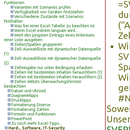
=S
Funktionen
Varianten mit Szenarios prüfen
Verfügbarkeit von Geräten feststellen
du
Verschiedene Zustände mit Szenarios
festhalten
("
Was bei einer Excel-Tabelle zu beachten ist
Wenn Excel extrem langsam wird…
Ze
Wert des jüngsten Eintrags eines Kriteriums
einer Liste ausgeben
Wi
Zeilen/Spalten gruppieren
Zell-Auswahlliste mit dynamischer Datenquelle
(1)
SV
Zell-Auswahlliste mit dynamischer Datenquelle
(2)
Spa
Zelleingabe nur unter Bedingung erlauben
Zellen mit bestimmten Inhalten herausfiltern (1)
Wi
Zellen mit bestimmten Inhalten herausfiltern (2)
Zellen mittels Überwachungsfenster
ge
beobachten
Datum und Uhrzeit
Diagrammtipps
#N
Drucktipps
Formatierung Diverse
Sowei
Formatierung Zahlen
Formeln und Funktionen
Unser
PowerPivot
Zu noch mehr Excel-Tipps…
SVER
Hard-, Software, IT-Security