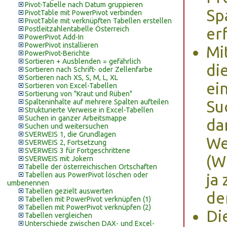
Pivot-Tabelle nach Datum gruppieren
Sp
PivotTable mit PowerPivot verbinden
PivotTable mit verknüpften Tabellen erstellen
Postleitzahlentabelle Österreich
erf
PowerPivot Add-In
PowerPivot installieren
Mi
PowerPivot-Berichte
Sortieren + Ausblenden = gefährlich
di
Sortieren nach Schrift- oder Zellenfarbe
Sortieren nach XS, S, M, L, XL
ei
Sortieren von Excel-Tabellen
Sortierung von "Kraut und Rüben"
Spalteninhalte auf mehrere Spalten aufteilen
Su
Strukturierte Verweise in Excel-Tabellen
Suchen in ganzer Arbeitsmappe
da
Suchen und weitersuchen
SVERWEIS 1, die Grundlagen
We
SVERWEIS 2, Fortsetzung
SVERWEIS 3 für Fortgeschrittene
(W
SVERWEIS mit Jokern
Tabelle der österreichischen Ortschaften
Tabellen aus PowerPivot löschen oder
ja
umbenennen
Tabellen gezielt auswerten
der
Tabellen mit PowerPivot verknüpfen (1)
Tabellen mit PowerPivot verknüpfen (2)
Di
Tabellen vergleichen
Unterschiede zwischen DAX- und Excel-