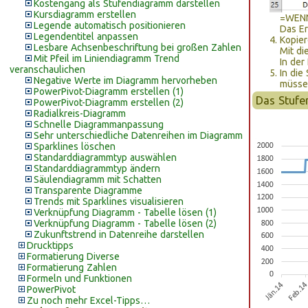
Kostengang als Stufendiagramm darstellen
Kursdiagramm erstellen
=WENN
Legende automatisch positionieren
Das Er
Legendentitel anpassen
Kopier
Lesbare Achsenbeschriftung bei großen Zahlen
Mit di
Mit Pfeil im Liniendiagramm Trend
In der
veranschaulichen
In die
Negative Werte im Diagramm hervorheben
müsse
PowerPivot-Diagramm erstellen (1)
Das Stufe
PowerPivot-Diagramm erstellen (2)
Radialkreis-Diagramm
Schnelle Diagrammanpassung
Sehr unterschiedliche Datenreihen im Diagramm
Sparklines löschen
Standarddiagrammtyp auswählen
Standarddiagrammtyp ändern
Säulendiagramm mit Schatten
Transparente Diagramme
Trends mit Sparklines visualisieren
Verknüpfung Diagramm - Tabelle lösen (1)
Verknüpfung Diagramm - Tabelle lösen (2)
Zukunftstrend in Datenreihe darstellen
Drucktipps
Formatierung Diverse
Formatierung Zahlen
Formeln und Funktionen
PowerPivot
Zu noch mehr Excel-Tipps…