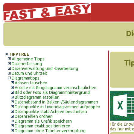
Di
TIPPTREE
Allgemeine Tipps
Ti
Datenerfassung
Datenverwaltung und -bearbeitung
Datum und Uhrzeit
Diagrammtipps
Achsen tauschen
Anteile mit Ringdiagramm veranschaulichen
Bild oder Foto als Diagrammhintergrund
Blitzdiagramm erstellen
Datenabstand in Balken-/Säulendiagrammen
Datenpunkte in Liniendiagrammen aufpeppen
Datenpunkte statt Achsen beschriften
Datenreihen ordnen
Diagramm als Grafik speichern
Für die Entw
Diagramm exakt positionieren
das nur mit e
Diagramm ohne Tabellenverknüpfung