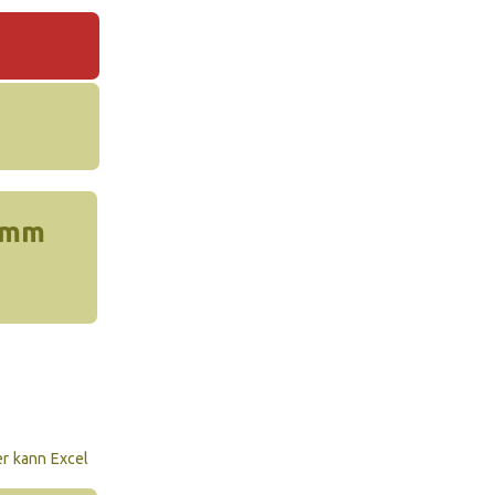
amm
er kann Excel