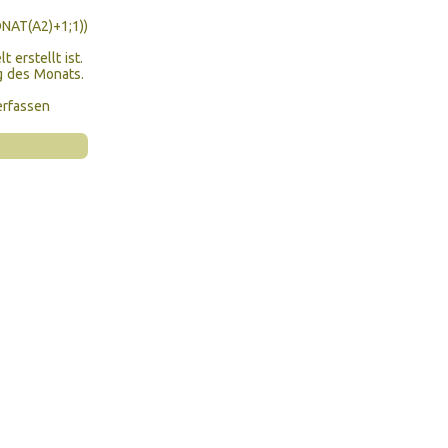
AT(A2)+1;1))
 erstellt ist.
g des Monats.
erfassen