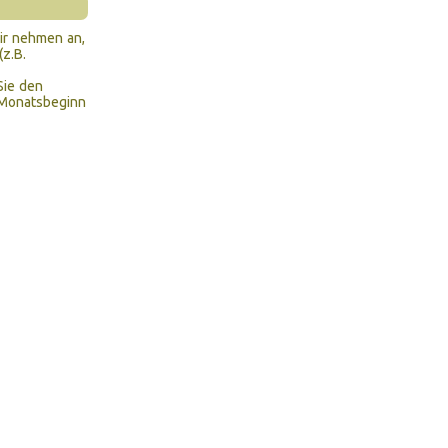
wir nehmen an,
z.B.
Sie den
n Monatsbeginn