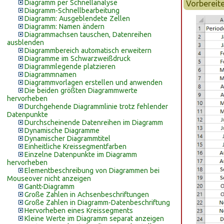
Diagramm per Schnellanalyse
Vorbereit
Diagramm-Schnellbearbeitung
Diagramm: Ausgeblendete Zellen
Diagramm: Namen ändern
Diagrammachsen tauschen, Datenreihen
ausblenden
Diagrammbereich automatisch erweitern
Diagramme im Schwarzweißdruck
Diagrammlegende platzieren
Diagrammnamen
Diagrammvorlagen erstellen und anwenden
Die beiden größten Diagrammwerte
hervorheben
Durchgehende Diagrammlinie trotz fehlender
Datenpunkte
Durchscheinende Datenreihen im Diagramm
Dynamische Diagramme
Dynamischer Diagrammtitel
Einheitliche Kreissegmentfarben
Einzelne Datenpunkte im Diagramm
hervorheben
Elementbeschreibung von Diagrammen bei
Mouseover nicht anzeigen
Gantt-Diagramm
Große Zahlen in Achsenbeschriftungen
Große Zahlen in Diagramm-Datenbeschriftung
Hervorheben eines Kreissegments
Kleine Werte im Diagramm separat anzeigen