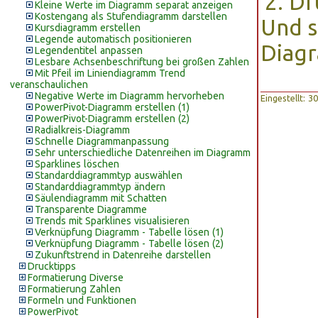
Dr
Kleine Werte im Diagramm separat anzeigen
Kostengang als Stufendiagramm darstellen
Und s
Kursdiagramm erstellen
Legende automatisch positionieren
Diag
Legendentitel anpassen
Lesbare Achsenbeschriftung bei großen Zahlen
Mit Pfeil im Liniendiagramm Trend
veranschaulichen
Negative Werte im Diagramm hervorheben
Eingestellt: 
PowerPivot-Diagramm erstellen (1)
PowerPivot-Diagramm erstellen (2)
Radialkreis-Diagramm
Schnelle Diagrammanpassung
Sehr unterschiedliche Datenreihen im Diagramm
Sparklines löschen
Standarddiagrammtyp auswählen
Standarddiagrammtyp ändern
Säulendiagramm mit Schatten
Transparente Diagramme
Trends mit Sparklines visualisieren
Verknüpfung Diagramm - Tabelle lösen (1)
Verknüpfung Diagramm - Tabelle lösen (2)
Zukunftstrend in Datenreihe darstellen
Drucktipps
Formatierung Diverse
Formatierung Zahlen
Formeln und Funktionen
PowerPivot