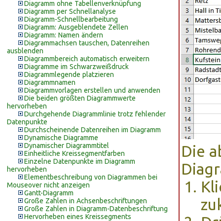
Diagramm ohne Tabellenverknüpfung
Diagramm per Schnellanalyse
Diagramm-Schnellbearbeitung
Diagramm: Ausgeblendete Zellen
Diagramm: Namen ändern
Diagrammachsen tauschen, Datenreihen
ausblenden
Diagrammbereich automatisch erweitern
Diagramme im Schwarzweißdruck
Diagrammlegende platzieren
Diagrammnamen
Diagrammvorlagen erstellen und anwenden
Die beiden größten Diagrammwerte
hervorheben
Durchgehende Diagrammlinie trotz fehlender
Datenpunkte
Durchscheinende Datenreihen im Diagramm
Dynamische Diagramme
Dynamischer Diagrammtitel
Die a
Einheitliche Kreissegmentfarben
Einzelne Datenpunkte im Diagramm
Diag
hervorheben
Elementbeschreibung von Diagrammen bei
Kl
Mouseover nicht anzeigen
Gantt-Diagramm
zu
Große Zahlen in Achsenbeschriftungen
Große Zahlen in Diagramm-Datenbeschriftung
Hervorheben eines Kreissegments