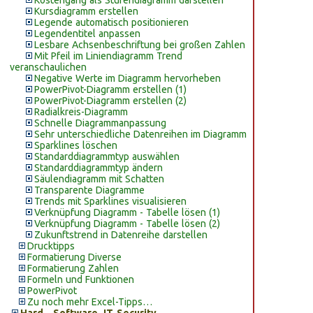
Kostengang als Stufendiagramm darstellen
Kursdiagramm erstellen
Legende automatisch positionieren
Legendentitel anpassen
Lesbare Achsenbeschriftung bei großen Zahlen
Mit Pfeil im Liniendiagramm Trend
veranschaulichen
Negative Werte im Diagramm hervorheben
PowerPivot-Diagramm erstellen (1)
PowerPivot-Diagramm erstellen (2)
Radialkreis-Diagramm
Schnelle Diagrammanpassung
Sehr unterschiedliche Datenreihen im Diagramm
Sparklines löschen
Standarddiagrammtyp auswählen
Standarddiagrammtyp ändern
Säulendiagramm mit Schatten
Transparente Diagramme
Trends mit Sparklines visualisieren
Verknüpfung Diagramm - Tabelle lösen (1)
Verknüpfung Diagramm - Tabelle lösen (2)
Zukunftstrend in Datenreihe darstellen
Drucktipps
Formatierung Diverse
Formatierung Zahlen
Formeln und Funktionen
PowerPivot
Zu noch mehr Excel-Tipps…