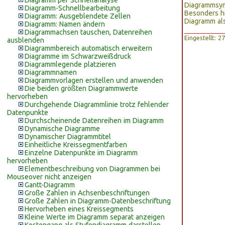
Diagramm per Schnellanalyse
Diagrammsym
Diagramm-Schnellbearbeitung
Besonders hi
Diagramm: Ausgeblendete Zellen
Diagramm als
Diagramm: Namen ändern
Diagrammachsen tauschen, Datenreihen
Eingestellt: 
ausblenden
Diagrammbereich automatisch erweitern
Diagramme im Schwarzweißdruck
Diagrammlegende platzieren
Diagrammnamen
Diagrammvorlagen erstellen und anwenden
Die beiden größten Diagrammwerte
hervorheben
Durchgehende Diagrammlinie trotz fehlender
Datenpunkte
Durchscheinende Datenreihen im Diagramm
Dynamische Diagramme
Dynamischer Diagrammtitel
Einheitliche Kreissegmentfarben
Einzelne Datenpunkte im Diagramm
hervorheben
Elementbeschreibung von Diagrammen bei
Mouseover nicht anzeigen
Gantt-Diagramm
Große Zahlen in Achsenbeschriftungen
Große Zahlen in Diagramm-Datenbeschriftung
Hervorheben eines Kreissegments
Kleine Werte im Diagramm separat anzeigen