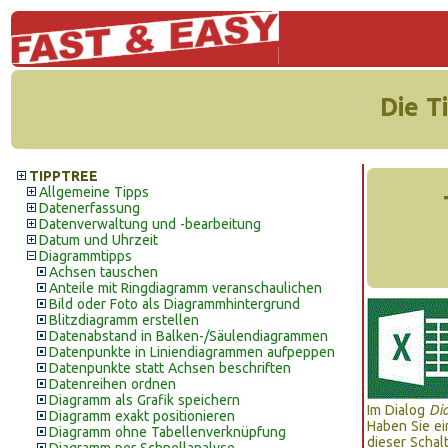
Die T
TIPPTREE
Allgemeine Tipps
Datenerfassung
Datenverwaltung und -bearbeitung
Datum und Uhrzeit
Diagrammtipps
Achsen tauschen
Anteile mit Ringdiagramm veranschaulichen
Bild oder Foto als Diagrammhintergrund
Blitzdiagramm erstellen
Datenabstand in Balken-/Säulendiagrammen
Datenpunkte in Liniendiagrammen aufpeppen
Datenpunkte statt Achsen beschriften
Datenreihen ordnen
Diagramm als Grafik speichern
Im Dialog
Di
Diagramm exakt positionieren
Haben Sie ei
Diagramm ohne Tabellenverknüpfung
dieser Schal