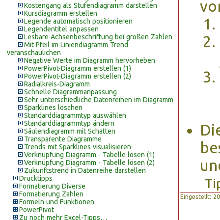
vo
Kostengang als Stufendiagramm darstellen
Kursdiagramm erstellen
Legende automatisch positionieren
Legendentitel anpassen
Lesbare Achsenbeschriftung bei großen Zahlen
Mit Pfeil im Liniendiagramm Trend
veranschaulichen
Negative Werte im Diagramm hervorheben
PowerPivot-Diagramm erstellen (1)
PowerPivot-Diagramm erstellen (2)
Radialkreis-Diagramm
Schnelle Diagrammanpassung
Sehr unterschiedliche Datenreihen im Diagramm
Sparklines löschen
Standarddiagrammtyp auswählen
Standarddiagrammtyp ändern
Die
Säulendiagramm mit Schatten
Transparente Diagramme
be
Trends mit Sparklines visualisieren
Verknüpfung Diagramm - Tabelle lösen (1)
u
Verknüpfung Diagramm - Tabelle lösen (2)
Zukunftstrend in Datenreihe darstellen
Drucktipps
Ti
Formatierung Diverse
Formatierung Zahlen
Eingestellt: 
Formeln und Funktionen
PowerPivot
Zu noch mehr Excel-Tipps…