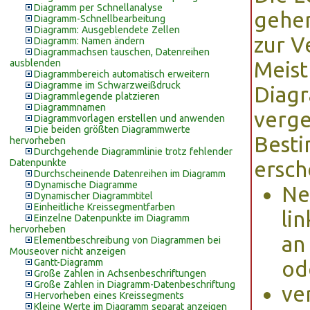
Diagramm per Schnellanalyse
gehen
Diagramm-Schnellbearbeitung
Diagramm: Ausgeblendete Zellen
zur V
Diagramm: Namen ändern
Diagrammachsen tauschen, Datenreihen
ausblenden
Meist
Diagrammbereich automatisch erweitern
Diagramme im Schwarzweißdruck
Diagr
Diagrammlegende platzieren
Diagrammnamen
verge
Diagrammvorlagen erstellen und anwenden
Die beiden größten Diagrammwerte
Besti
hervorheben
Durchgehende Diagrammlinie trotz fehlender
Datenpunkte
ersch
Durchscheinende Datenreihen im Diagramm
Dynamische Diagramme
Ne
Dynamischer Diagrammtitel
Einheitliche Kreissegmentfarben
li
Einzelne Datenpunkte im Diagramm
hervorheben
an
Elementbeschreibung von Diagrammen bei
Mouseover nicht anzeigen
Gantt-Diagramm
od
Große Zahlen in Achsenbeschriftungen
Große Zahlen in Diagramm-Datenbeschriftung
ve
Hervorheben eines Kreissegments
Kleine Werte im Diagramm separat anzeigen