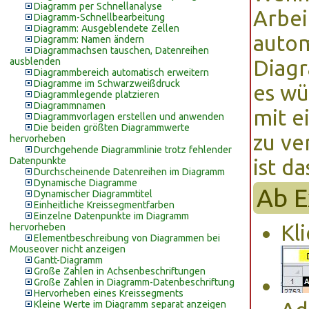
Diagramm per Schnellanalyse
Arbei
Diagramm-Schnellbearbeitung
Diagramm: Ausgeblendete Zellen
autom
Diagramm: Namen ändern
Diagrammachsen tauschen, Datenreihen
ausblenden
Diagr
Diagrammbereich automatisch erweitern
Diagramme im Schwarzweißdruck
es wü
Diagrammlegende platzieren
Diagrammnamen
mit e
Diagrammvorlagen erstellen und anwenden
Die beiden größten Diagrammwerte
zu ve
hervorheben
Durchgehende Diagrammlinie trotz fehlender
Datenpunkte
ist d
Durchscheinende Datenreihen im Diagramm
Dynamische Diagramme
Ab E
Dynamischer Diagrammtitel
Einheitliche Kreissegmentfarben
Einzelne Datenpunkte im Diagramm
Kl
hervorheben
Elementbeschreibung von Diagrammen bei
Mouseover nicht anzeigen
Gantt-Diagramm
Große Zahlen in Achsenbeschriftungen
Große Zahlen in Diagramm-Datenbeschriftung
Hervorheben eines Kreissegments
Kleine Werte im Diagramm separat anzeigen