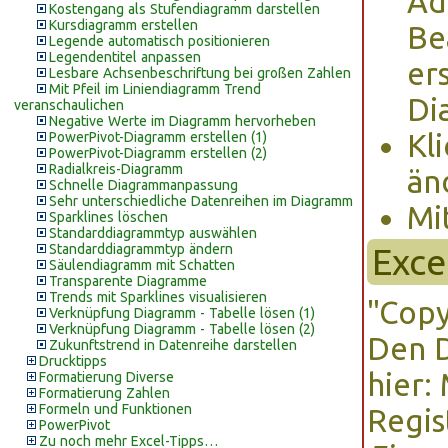
Ad
Kostengang als Stufendiagramm darstellen
Kursdiagramm erstellen
Be
Legende automatisch positionieren
Legendentitel anpassen
er
Lesbare Achsenbeschriftung bei großen Zahlen
Mit Pfeil im Liniendiagramm Trend
Di
veranschaulichen
Negative Werte im Diagramm hervorheben
Kl
PowerPivot-Diagramm erstellen (1)
PowerPivot-Diagramm erstellen (2)
Radialkreis-Diagramm
än
Schnelle Diagrammanpassung
Sehr unterschiedliche Datenreihen im Diagramm
Mi
Sparklines löschen
Standarddiagrammtyp auswählen
Standarddiagrammtyp ändern
Exce
Säulendiagramm mit Schatten
Transparente Diagramme
Trends mit Sparklines visualisieren
"Copy
Verknüpfung Diagramm - Tabelle lösen (1)
Verknüpfung Diagramm - Tabelle lösen (2)
Den 
Zukunftstrend in Datenreihe darstellen
Drucktipps
hier
Formatierung Diverse
Formatierung Zahlen
Formeln und Funktionen
Regis
PowerPivot
Zu noch mehr Excel-Tipps…