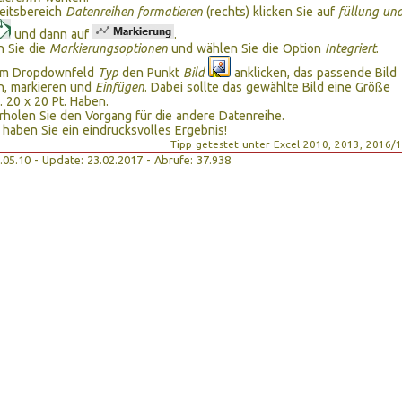
eitsbereich
Datenreihen formatieren
(rechts) klicken Sie auf
füllung un
und dann auf
.
n Sie die
Markierungsoptionen
und wählen Sie die Option
Integriert
.
 im Dropdownfeld
Typ
den Punkt
Bild
anklicken, das passende Bild
n, markieren und
Einfügen
. Dabei sollte das gewählte Bild eine Größe
. 20 x 20 Pt. Haben.
holen Sie den Vorgang für die andere Datenreihe.
aben Sie ein eindrucksvolles Ergebnis!
Tipp getestet unter Excel 2010, 2013, 2016/
06.05.10 - Update: 23.02.2017 - Abrufe: 37.938