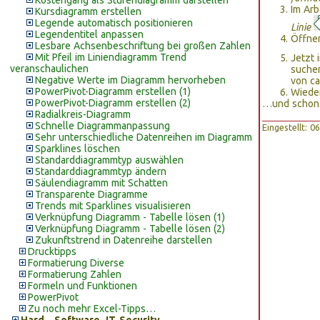
Kostengang als Stufendiagramm darstellen
Im Arb
Kursdiagramm erstellen
Legende automatisch positionieren
Linie
Legendentitel anpassen
Öffne
Lesbare Achsenbeschriftung bei großen Zahlen
Mit Pfeil im Liniendiagramm Trend
Jetzt
veranschaulichen
suche
Negative Werte im Diagramm hervorheben
von ca
PowerPivot-Diagramm erstellen (1)
Wieder
PowerPivot-Diagramm erstellen (2)
…und schon h
Radialkreis-Diagramm
Schnelle Diagrammanpassung
Eingestellt: 
Sehr unterschiedliche Datenreihen im Diagramm
Sparklines löschen
Standarddiagrammtyp auswählen
Standarddiagrammtyp ändern
Säulendiagramm mit Schatten
Transparente Diagramme
Trends mit Sparklines visualisieren
Verknüpfung Diagramm - Tabelle lösen (1)
Verknüpfung Diagramm - Tabelle lösen (2)
Zukunftstrend in Datenreihe darstellen
Drucktipps
Formatierung Diverse
Formatierung Zahlen
Formeln und Funktionen
PowerPivot
Zu noch mehr Excel-Tipps…