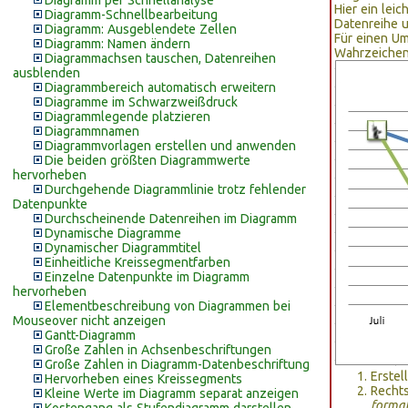
Diagramm per Schnellanalyse
Hier ein le
Diagramm-Schnellbearbeitung
Datenreihe u
Diagramm: Ausgeblendete Zellen
Für einen U
Diagramm: Namen ändern
Wahrzeichen 
Diagrammachsen tauschen, Datenreihen
ausblenden
Diagrammbereich automatisch erweitern
Diagramme im Schwarzweißdruck
Diagrammlegende platzieren
Diagrammnamen
Diagrammvorlagen erstellen und anwenden
Die beiden größten Diagrammwerte
hervorheben
Durchgehende Diagrammlinie trotz fehlender
Datenpunkte
Durchscheinende Datenreihen im Diagramm
Dynamische Diagramme
Dynamischer Diagrammtitel
Einheitliche Kreissegmentfarben
Einzelne Datenpunkte im Diagramm
hervorheben
Elementbeschreibung von Diagrammen bei
Mouseover nicht anzeigen
Gantt-Diagramm
Große Zahlen in Achsenbeschriftungen
Große Zahlen in Diagramm-Datenbeschriftung
Erstel
Hervorheben eines Kreissegments
Rechts
Kleine Werte im Diagramm separat anzeigen
forma