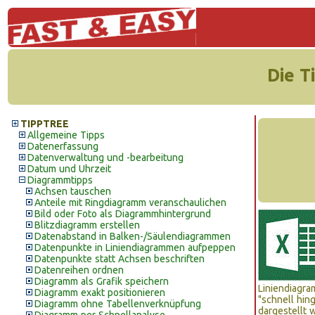
Die T
TIPPTREE
Allgemeine Tipps
Datenerfassung
Datenverwaltung und -bearbeitung
Datum und Uhrzeit
Diagrammtipps
Achsen tauschen
Anteile mit Ringdiagramm veranschaulichen
Bild oder Foto als Diagrammhintergrund
Blitzdiagramm erstellen
Datenabstand in Balken-/Säulendiagrammen
Datenpunkte in Liniendiagrammen aufpeppen
Datenpunkte statt Achsen beschriften
Datenreihen ordnen
Diagramm als Grafik speichern
Liniendiagr
Diagramm exakt positionieren
"schnell hin
Diagramm ohne Tabellenverknüpfung
dargestellt 