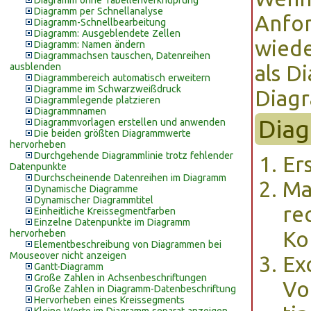
Diagramm ohne Tabellenverknüpfung
Diagramm per Schnellanalyse
Anfor
Diagramm-Schnellbearbeitung
Diagramm: Ausgeblendete Zellen
wiede
Diagramm: Namen ändern
Diagrammachsen tauschen, Datenreihen
ausblenden
als D
Diagrammbereich automatisch erweitern
Diagramme im Schwarzweißdruck
Diagr
Diagrammlegende platzieren
Diagrammnamen
Diag
Diagrammvorlagen erstellen und anwenden
Die beiden größten Diagrammwerte
hervorheben
Durchgehende Diagrammlinie trotz fehlender
Er
Datenpunkte
Durchscheinende Datenreihen im Diagramm
Ma
Dynamische Diagramme
Dynamischer Diagrammtitel
re
Einheitliche Kreissegmentfarben
Einzelne Datenpunkte im Diagramm
Ko
hervorheben
Elementbeschreibung von Diagrammen bei
Mouseover nicht anzeigen
Ex
Gantt-Diagramm
Große Zahlen in Achsenbeschriftungen
Vo
Große Zahlen in Diagramm-Datenbeschriftung
Hervorheben eines Kreissegments