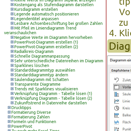
ti
Kleine Werte im Diagramm separat anzeigen
Kostengang als Stufendiagramm darstellen
Vo
Kursdiagramm erstellen
Legende automatisch positionieren
Legendentitel anpassen
zu
Lesbare Achsenbeschriftung bei großen Zahlen
Mit Pfeil im Liniendiagramm Trend
Kl
veranschaulichen
Negative Werte im Diagramm hervorheben
PowerPivot-Diagramm erstellen (1)
Diag
PowerPivot-Diagramm erstellen (2)
Radialkreis-Diagramm
Schnelle Diagrammanpassung
Sehr unterschiedliche Datenreihen im Diagramm
Sparklines löschen
Standarddiagrammtyp auswählen
Standarddiagrammtyp ändern
Säulendiagramm mit Schatten
Transparente Diagramme
Trends mit Sparklines visualisieren
Verknüpfung Diagramm - Tabelle lösen (1)
Verknüpfung Diagramm - Tabelle lösen (2)
Zukunftstrend in Datenreihe darstellen
Drucktipps
Formatierung Diverse
Formatierung Zahlen
Formeln und Funktionen
PowerPivot