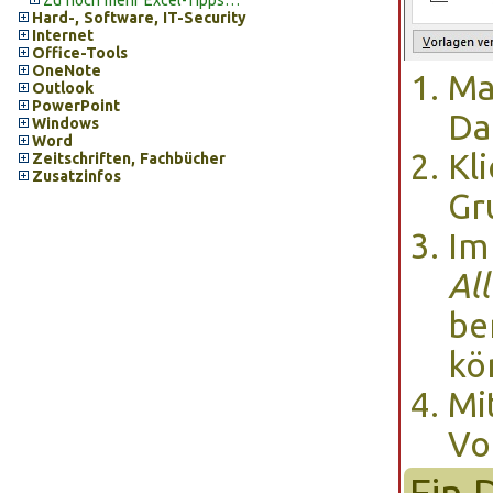
Zu noch mehr Excel-Tipps…
Hard-, Software, IT-Security
Internet
Office-Tools
OneNote
Ma
Outlook
PowerPoint
Da
Windows
Word
Kl
Zeitschriften, Fachbücher
Zusatzinfos
Gr
Im
Al
be
kö
Mi
Vo
Ein 