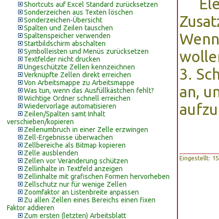
El
Shortcuts auf Excel Standard zurücksetzen
Sonderzeichen aus Texten löschen
Zusat
Sonderzeichen-Übersicht
Spalten und Zeilen tauschen
Wenn 
Spaltenspeicher verwenden
Startbildschirm abschalten
Symbolleisten und Menüs zurücksetzen
wolle
Textfelder nicht drucken
Ungeschützte Zellen kennzeichnen
3. Sc
Verknüpfte Zellen direkt erreichen
Von Arbeitsmappe zu Arbeitsmappe
an, u
Was tun, wenn das Ausfüllkästchen fehlt?
Wichtige Ordner schnell erreichen
aufzu
Wiedervorlage automatisieren
Zeilen/Spalten samt Inhalt
verschieben/kopieren
Zeilenumbruch in einer Zelle erzwingen
Zell-Ergebnisse überwachen
Zellbereiche als Bitmap kopieren
Zelle ausblenden
Eingestellt: 
Zellen vor Veränderung schützen
Zellinhalte in Textfeld anzeigen
Zellinhalte mit grafischen Formen hervorheben
Zellschutz nur für wenige Zellen
Zoomfaktor an Listenbreite anpassen
Zu allen Zellen eines Bereichs einen fixen
Faktor addieren
Zum ersten (letzten) Arbeitsblatt