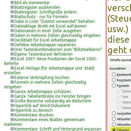
Bild als Kommentar
versc
Blattregister ausblenden
Blattregister: Schriftgröße ändern
(Steu
Blattschutz - nur für Formeln
Datei in Liste "Zuletzt verwendet" behalten
Dateiablage direkt mit Excel aufräumen
usw.)
Dateinamen in einer Zelle ausgeben
Daten in mehrere Zellen gleichzeitig eingeben
diese
Deckblatt für Excel Arbeitsmappe
Defekte Arbeitsmappe reparieren
geht 
Drei Tastenkombinationen zum "Blitzmarkieren"
Eigene Tastenkürzel definieren
Excel 2007: Neue Positionen der Excel 2003-
Befehle
Excel-Vorlage (für Arbeitsmappe und -blatt)
erstellen
Externe Verknüpfung löschen
Formeln in mehrere Zellen gleichzeitig
eingeben
Ganze Arbeitsmappe schützen
Ganze Tabellenbreite ins Fenster bringen
Große Bereiche vollständig am Bildschirm
Hyperlink auf Word-Dokument
Hyperlink zu Bereich
Kommentare drucken
Kommentare eines Blattes gemeinsam
markieren
Kommentare: Schrift und Hintergrund anpassen