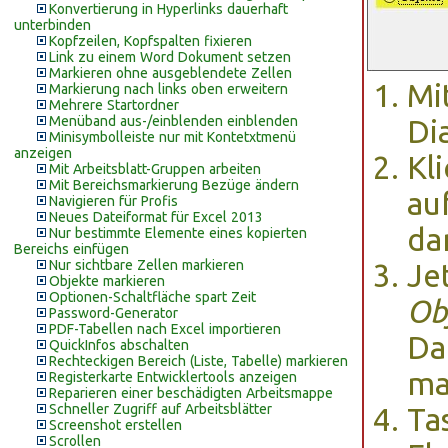
Konvertierung in Hyperlinks dauerhaft
unterbinden
Kopfzeilen, Kopfspalten fixieren
Link zu einem Word Dokument setzen
Markieren ohne ausgeblendete Zellen
Mi
Markierung nach links oben erweitern
Mehrere Startordner
Menüband aus-/einblenden einblenden
Di
Minisymbolleiste nur mit Kontetxtmenü
anzeigen
Kl
Mit Arbeitsblatt-Gruppen arbeiten
Mit Bereichsmarkierung Bezüge ändern
au
Navigieren für Profis
Neues Dateiformat für Excel 2013
da
Nur bestimmte Elemente eines kopierten
Bereichs einfügen
Nur sichtbare Zellen markieren
Je
Objekte markieren
Optionen-Schaltfläche spart Zeit
Ob
Password-Generator
PDF-Tabellen nach Excel importieren
Da
QuickInfos abschalten
Rechteckigen Bereich (Liste, Tabelle) markieren
ma
Registerkarte Entwicklertools anzeigen
Reparieren einer beschädigten Arbeitsmappe
Schneller Zugriff auf Arbeitsblätter
Ta
Screenshot erstellen
Scrollen