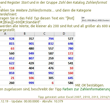
and Register
Start
und in der Gruppe
Zahl
den Katalog
Zahlenformat
.
wählen Sie
Weitere Zahlenformate…
und dann die Kategorie
erdefiniert
.
tragen Sie in das Feld
Typ
diesen Text ein: "[Rot]
#;[Blau][>600]#;Standard".
werden alle Werte, die kleiner als 200 sind Rot und all größer als 600 i
argestellt.
Mit
OK
bestätigen.
n zugelassen sind, beschreibt der Tipp
Farben zur Zahlenformatierun
Tipp getestet unter Excel 2007, 2010, 2013, 2016/
29.12.19 - Update: 00.00.0000 - Abrufe: 10.379