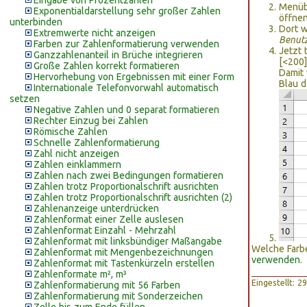
Eingabe von Prozentzahlen
Menüb
Exponentialdarstellung sehr großer Zahlen
öffnen
unterbinden
Dort 
Extremwerte nicht anzeigen
Benutz
Farben zur Zahlenformatierung verwenden
Jetzt 
Ganzzahlenanteil in Brüche integrieren
[<200]
Große Zahlen korrekt formatieren
Damit 
Hervorhebung von Ergebnissen mit einer Form
Blau d
Internationale Telefonvorwahl automatisch
setzen
Negative Zahlen und 0 separat formatieren
Rechter Einzug bei Zahlen
Römische Zahlen
Schnelle Zahlenformatierung
Zahl nicht anzeigen
Zahlen einklammern
Zahlen nach zwei Bedingungen formatieren
Zahlen trotz Proportionalschrift ausrichten
Zahlen trotz Proportionalschrift ausrichten (2)
Zahlenanzeige unterdrücken
Zahlenformat einer Zelle auslesen
Zahlenformat Einzahl - Mehrzahl
Zahlenformat mit linksbündiger Maßangabe
Welche Farbe
Zahlenformat mit Mengenbezeichnungen
verwenden
.
Zahlenformat mit Tastenkürzeln erstellen
Zahlenformate m², m³
Eingestellt: 
Zahlenformatierung mit 56 Farben
Zahlenformatierung mit Sonderzeichen