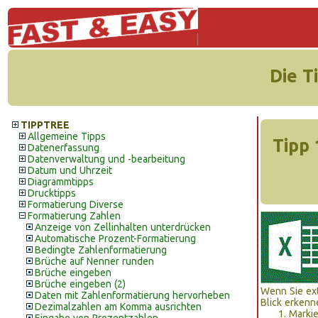
Die T
TIPPTREE
Allgemeine Tipps
Tipp 
Datenerfassung
Datenverwaltung und -bearbeitung
Datum und Uhrzeit
Diagrammtipps
Drucktipps
Formatierung Diverse
Formatierung Zahlen
Anzeige von Zellinhalten unterdrücken
Automatische Prozent-Formatierung
Bedingte Zahlenformatierung
Brüche auf Nenner runden
Brüche eingeben
Brüche eingeben (2)
Wenn Sie ex
Daten mit Zahlenformatierung hervorheben
Blick erkenn
Dezimalzahlen am Komma ausrichten
Markie