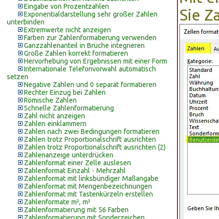
Eingabe von Prozentzahlen
Sie Z
Exponentialdarstellung sehr großer Zahlen
unterbinden
Extremwerte nicht anzeigen
Farben zur Zahlenformatierung verwenden
Ganzzahlenanteil in Brüche integrieren
Große Zahlen korrekt formatieren
Hervorhebung von Ergebnissen mit einer Form
Internationale Telefonvorwahl automatisch
setzen
Negative Zahlen und 0 separat formatieren
Rechter Einzug bei Zahlen
Römische Zahlen
Schnelle Zahlenformatierung
Zahl nicht anzeigen
Zahlen einklammern
Zahlen nach zwei Bedingungen formatieren
Zahlen trotz Proportionalschrift ausrichten
Zahlen trotz Proportionalschrift ausrichten (2)
Zahlenanzeige unterdrücken
Zahlenformat einer Zelle auslesen
Zahlenformat Einzahl - Mehrzahl
Zahlenformat mit linksbündiger Maßangabe
Zahlenformat mit Mengenbezeichnungen
Zahlenformat mit Tastenkürzeln erstellen
Zahlenformate m², m³
Zahlenformatierung mit 56 Farben
Zahlenformatierung mit Sonderzeichen