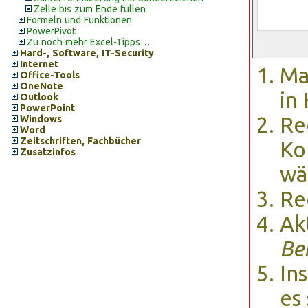
Zelle bis zum Ende füllen
Formeln und Funktionen
PowerPivot
Zu noch mehr Excel-Tipps…
Hard-, Software, IT-Security
Internet
Ma
Office-Tools
OneNote
in
Outlook
PowerPoint
Re
Windows
Word
Zeitschriften, Fachbücher
Ko
Zusatzinfos
wä
Re
Ak
Be
In
es