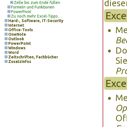
diese
Zelle bis zum Ende füllen
Formeln und Funktionen
PowerPivot
Exce
Zu noch mehr Excel-Tipps…
Hard-, Software, IT-Security
Internet
M
Office-Tools
OneNote
Be
Outlook
PowerPoint
Do
Windows
Word
Zeitschriften, Fachbücher
Si
Zusatzinfos
Pr
Exce
Me
Op
Of