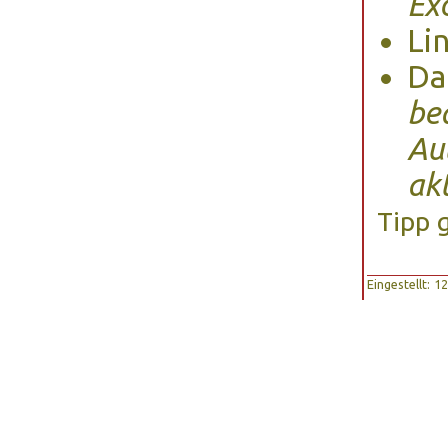
Ex
Li
Da
be
Au
ak
Tipp 
Eingestellt: 