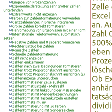
Eingabe von Prozentzahlen
Zelle
Exponentialdarstellung sehr großer Zahlen
unterbinden
Excel
Extremwerte nicht anzeigen
Farben zur Zahlenformatierung verwenden
Ganzzahlenanteil in Brüche integrieren
an. A
Große Zahlen korrekt formatieren
Hervorhebung von Ergebnissen mit einer Form
Zahl 
Internationale Telefonvorwahl automatisch
setzen
500% 
Negative Zahlen und 0 separat formatieren
Rechter Einzug bei Zahlen
eben 
Römische Zahlen
Schnelle Zahlenformatierung
Zahl nicht anzeigen
Proze
Zahlen einklammern
Zahlen nach zwei Bedingungen formatieren
lösch
Zahlen trotz Proportionalschrift ausrichten
Zahlen trotz Proportionalschrift ausrichten (2)
Ob Ex
Zahlenanzeige unterdrücken
Zahlenformat einer Zelle auslesen
anhä
Zahlenformat Einzahl - Mehrzahl
Zahlenformat mit linksbündiger Maßangabe
Zahlenformat mit Mengenbezeichnungen
tatsä
Zahlenformat mit Tastenkürzeln erstellen
Zahlenformate m², m³
divid
Zahlenformatierung mit 56 Farben
Zahlenformatierung mit Sonderzeichen