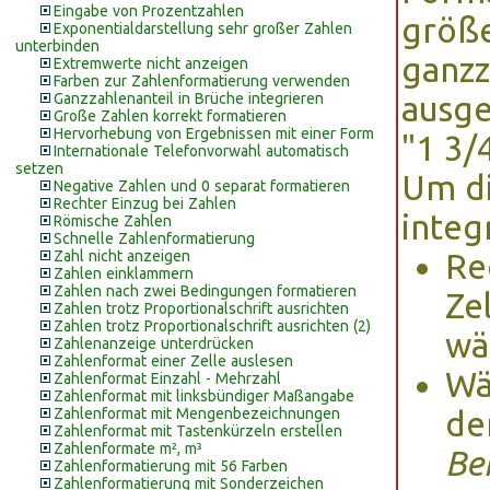
Eingabe von Prozentzahlen
größer
Exponentialdarstellung sehr großer Zahlen
unterbinden
ganzz
Extremwerte nicht anzeigen
Farben zur Zahlenformatierung verwenden
Ganzzahlenanteil in Brüche integrieren
ausge
Große Zahlen korrekt formatieren
Hervorhebung von Ergebnissen mit einer Form
"1 3/4
Internationale Telefonvorwahl automatisch
setzen
Um di
Negative Zahlen und 0 separat formatieren
Rechter Einzug bei Zahlen
integ
Römische Zahlen
Schnelle Zahlenformatierung
Zahl nicht anzeigen
Re
Zahlen einklammern
Zahlen nach zwei Bedingungen formatieren
Ze
Zahlen trotz Proportionalschrift ausrichten
Zahlen trotz Proportionalschrift ausrichten (2)
wä
Zahlenanzeige unterdrücken
Zahlenformat einer Zelle auslesen
Wä
Zahlenformat Einzahl - Mehrzahl
Zahlenformat mit linksbündiger Maßangabe
Zahlenformat mit Mengenbezeichnungen
de
Zahlenformat mit Tastenkürzeln erstellen
Zahlenformate m², m³
Be
Zahlenformatierung mit 56 Farben
Zahlenformatierung mit Sonderzeichen