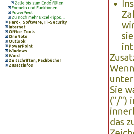
In
Zelle bis zum Ende füllen
Formeln und Funktionen
Za
PowerPivot
Zu noch mehr Excel-Tipps…
Hard-, Software, IT-Security
wi
Internet
Office-Tools
si
OneNote
Outlook
int
PowerPoint
Windows
Zusat
Word
Zeitschriften, Fachbücher
Zusatzinfos
Wenn 
unter
Sie w
("/")
inner
das z
Zeich