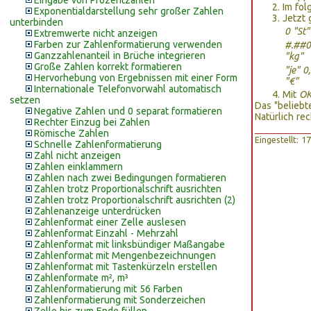
Eingabe von Prozentzahlen
Im fol
Exponentialdarstellung sehr großer Zahlen
Jetzt 
unterbinden
0 "St"
Extremwerte nicht anzeigen
Farben zur Zahlenformatierung verwenden
#.##0
Ganzzahlenanteil in Brüche integrieren
"kg"
Große Zahlen korrekt formatieren
"je" 0
Hervorhebung von Ergebnissen mit einer Form
"€"
Internationale Telefonvorwahl automatisch
Mit
O
setzen
Das "beliebt
Negative Zahlen und 0 separat formatieren
Natürlich re
Rechter Einzug bei Zahlen
Römische Zahlen
Eingestellt: 
Schnelle Zahlenformatierung
Zahl nicht anzeigen
Zahlen einklammern
Zahlen nach zwei Bedingungen formatieren
Zahlen trotz Proportionalschrift ausrichten
Zahlen trotz Proportionalschrift ausrichten (2)
Zahlenanzeige unterdrücken
Zahlenformat einer Zelle auslesen
Zahlenformat Einzahl - Mehrzahl
Zahlenformat mit linksbündiger Maßangabe
Zahlenformat mit Mengenbezeichnungen
Zahlenformat mit Tastenkürzeln erstellen
Zahlenformate m², m³
Zahlenformatierung mit 56 Farben
Zahlenformatierung mit Sonderzeichen