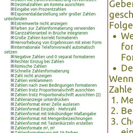
Geben
Dezimalzahlen am Komma ausrichten
Eingabe von Prozentzahlen
gesch
Exponentialdarstellung sehr großer Zahlen
unterbinden
Folge
Extremwerte nicht anzeigen
Farben zur Zahlenformatierung verwenden
Ganzzahlenanteil in Brüche integrieren
We
Große Zahlen korrekt formatieren
Hervorhebung von Ergebnissen mit einer Form
fo
Internationale Telefonvorwahl automatisch
setzen
Fo
Negative Zahlen und 0 separat formatieren
Rechter Einzug bei Zahlen
De
Römische Zahlen
Schnelle Zahlenformatierung
Zahl nicht anzeigen
Wenn 
Zahlen einklammern
Zahlen nach zwei Bedingungen formatieren
Zahle
Zahlen trotz Proportionalschrift ausrichten
Zahlen trotz Proportionalschrift ausrichten (2)
Me
Zahlenanzeige unterdrücken
Zahlenformat einer Zelle auslesen
Be
Zahlenformat Einzahl - Mehrzahl
Zahlenformat mit linksbündiger Maßangabe
Zahlenformat mit Mengenbezeichnungen
Ch
Zahlenformat mit Tastenkürzeln erstellen
Zahlenformate m², m³
ei
Zahlenformatierung mit 56 Farben