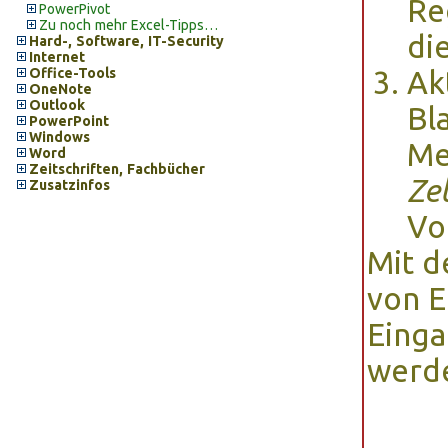
Re
PowerPivot
Zu noch mehr Excel-Tipps…
di
Hard-, Software, IT-Security
Internet
Office-Tools
Ak
OneNote
Outlook
Bl
PowerPoint
Windows
Me
Word
Zeitschriften, Fachbücher
Zel
Zusatzinfos
Vo
Mit d
von E
Einga
werde