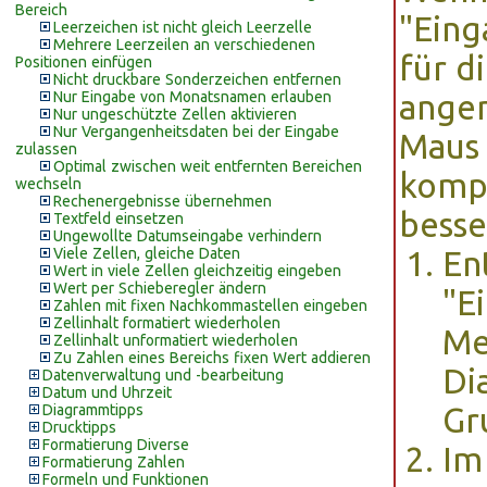
Bereich
"Eing
Leerzeichen ist nicht gleich Leerzelle
Mehrere Leerzeilen an verschiedenen
für d
Positionen einfügen
Nicht druckbare Sonderzeichen entfernen
Nur Eingabe von Monatsnamen erlauben
angen
Nur ungeschützte Zellen aktivieren
Nur Vergangenheitsdaten bei der Eingabe
Maus 
zulassen
Optimal zwischen weit entfernten Bereichen
kompl
wechseln
Rechenergebnisse übernehmen
besse
Textfeld einsetzen
Ungewollte Datumseingabe verhindern
Viele Zellen, gleiche Daten
En
Wert in viele Zellen gleichzeitig eingeben
Wert per Schieberegler ändern
"E
Zahlen mit fixen Nachkommastellen eingeben
Zellinhalt formatiert wiederholen
Me
Zellinhalt unformatiert wiederholen
Zu Zahlen eines Bereichs fixen Wert addieren
Di
Datenverwaltung und -bearbeitung
Datum und Uhrzeit
Diagrammtipps
Gr
Drucktipps
Formatierung Diverse
Im
Formatierung Zahlen
Formeln und Funktionen