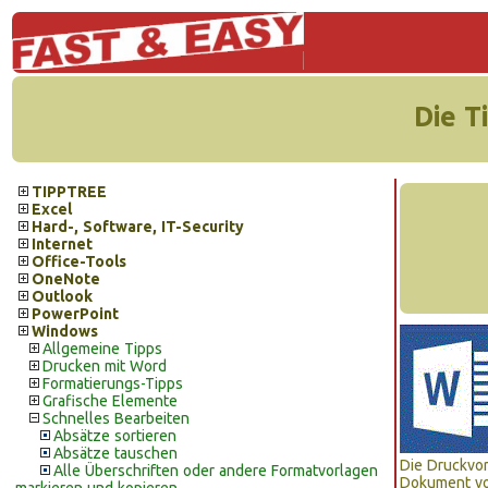
Die T
TIPPTREE
Excel
Hard-, Software, IT-Security
Internet
Office-Tools
OneNote
Outlook
PowerPoint
Windows
Allgemeine Tipps
Drucken mit Word
Formatierungs-Tipps
Grafische Elemente
Schnelles Bearbeiten
Absätze sortieren
Absätze tauschen
Die Druckvor
Alle Überschriften oder andere Formatvorlagen
Dokument vo