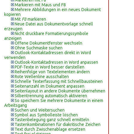
Markieren mit F8
Markieren mit Maus und F8
Mehrere Abbildungen in ein neues Dokument
kopieren
Mit
F8
markieren
Neue Datei aus Dokumentvorlage schnell
erzeugen
Nicht druckbare Formatierungssymbole
anzeigen
Offene Dokumentfenster wechseln
Ohne Suchmaske suchen
Outlook-Kontaktadressen direkt in Word
verwenden
Outlook-Kontaktadressen in Word anpassen
PDF-Texte in Word besser darstellen
Reihenfolge von Textelementen ändern
Rote Wellenline ausschalten
Schnelle Texterfassung mit Schnellbausteinen
Seitenanzahl im Dokument anpassen
Seitenlayout in andere Dokumente übernehmen
Silbentrennung automatisch aktivieren
So speichern Sie mehrere Dokumente in einem
Arbeitsgang
Suchen und Weitersuchen
Symbol aus Symbolleiste löschen
Tastenbelegung ganz schnell ermitteln
Tastenkombinationen für diakritische Zeichen
Text durch Zwischenablage ersetzen