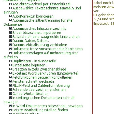
markieren und kopieren
dabei noch k
Ansichtenwechsel per Tastenkürzel
meisten Anw
Ausgewählte Textabschnitte sammeln und
vor.
einfügen
Es geht aber
AutoKorrektur korrigieren
Lupe
und sch
Automatische Silbentrennung für alle
Eingestellt: 
Dokumente
Automatisches Inhaltsverzeichnis
Bilder blitzschnell importieren
Blitzschnell eine waagrechte Linie ziehen
Datum, Datum, Datum...
Datums-Aktualisierung verhindern
Dokument trotz Vorschaumodus bearbeiten
Dokumentvorlagen auf mehrere Register
aufteilen
Duplizieren - in Windeseile
Einzelseite kopieren
Ersetzen mittels Zwischenablage
Excel mit Word verknüpfen (Einzelwerte)
Feldfunktionen bequem kontrollieren
Fenster schnell wechseln
FILLIN-Feld und Zahlenformatierung
Führende Leerzeichen entfernen
Ganze Wörter löschen
In umfangreichen Dokumenten schnell
bewegen
In Word-Dokumenten blitzschnell bewegen
Letzte Bearbeitungsstellen finden