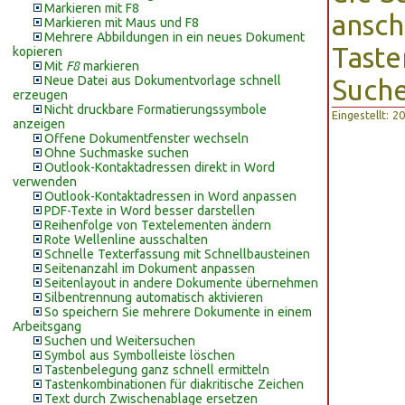
Markieren mit F8
ansch
Markieren mit Maus und F8
Mehrere Abbildungen in ein neues Dokument
Tast
kopieren
Mit
F8
markieren
Neue Datei aus Dokumentvorlage schnell
Suche
erzeugen
Nicht druckbare Formatierungssymbole
Eingestellt: 
anzeigen
Offene Dokumentfenster wechseln
Ohne Suchmaske suchen
Outlook-Kontaktadressen direkt in Word
verwenden
Outlook-Kontaktadressen in Word anpassen
PDF-Texte in Word besser darstellen
Reihenfolge von Textelementen ändern
Rote Wellenline ausschalten
Schnelle Texterfassung mit Schnellbausteinen
Seitenanzahl im Dokument anpassen
Seitenlayout in andere Dokumente übernehmen
Silbentrennung automatisch aktivieren
So speichern Sie mehrere Dokumente in einem
Arbeitsgang
Suchen und Weitersuchen
Symbol aus Symbolleiste löschen
Tastenbelegung ganz schnell ermitteln
Tastenkombinationen für diakritische Zeichen
Text durch Zwischenablage ersetzen