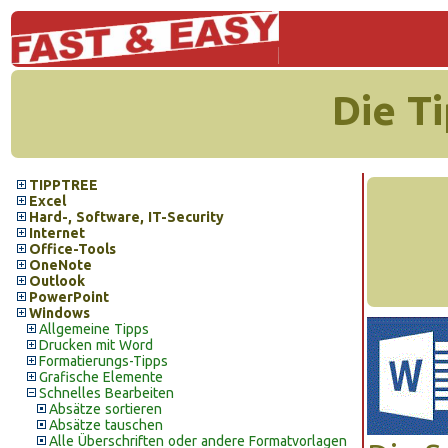
Die T
TIPPTREE
Excel
Hard-, Software, IT-Security
Internet
Office-Tools
OneNote
Outlook
PowerPoint
Windows
Allgemeine Tipps
Drucken mit Word
Formatierungs-Tipps
Grafische Elemente
Schnelles Bearbeiten
Absätze sortieren
Absätze tauschen
Alle Überschriften oder andere Formatvorlagen