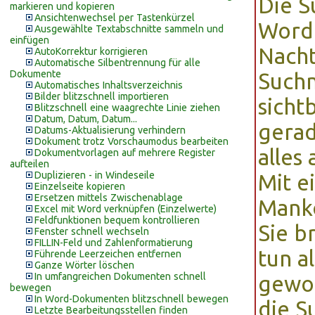
Die S
markieren und kopieren
Ansichtenwechsel per Tastenkürzel
Word
Ausgewählte Textabschnitte sammeln und
einfügen
Nacht
AutoKorrektur korrigieren
Automatische Silbentrennung für alle
Dokumente
Suchm
Automatisches Inhaltsverzeichnis
Bilder blitzschnell importieren
sicht
Blitzschnell eine waagrechte Linie ziehen
Datum, Datum, Datum...
gerad
Datums-Aktualisierung verhindern
Dokument trotz Vorschaumodus bearbeiten
alles 
Dokumentvorlagen auf mehrere Register
aufteilen
Duplizieren - in Windeseile
Mit e
Einzelseite kopieren
Ersetzen mittels Zwischenablage
Manko
Excel mit Word verknüpfen (Einzelwerte)
Feldfunktionen bequem kontrollieren
Sie b
Fenster schnell wechseln
FILLIN-Feld und Zahlenformatierung
tun a
Führende Leerzeichen entfernen
Ganze Wörter löschen
In umfangreichen Dokumenten schnell
gewoh
bewegen
In Word-Dokumenten blitzschnell bewegen
die S
Letzte Bearbeitungsstellen finden