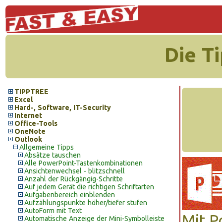
Die T
TIPPTREE
Excel
Hard-, Software, IT-Security
Internet
Office-Tools
OneNote
Outlook
Allgemeine Tipps
Absätze tauschen
Alle PowerPoint-Tastenkombinationen
Ansichtenwechsel - blitzschnell
Anzahl der Rückgängig-Schritte
Auf jedem Gerät die richtigen Schriftarten
Aufgabenbereich einblenden
Aufzählungspunkte höher/tiefer stufen
AutoForm mit Text
Mit P
Automatische Anzeige der Mini-Symbolleiste