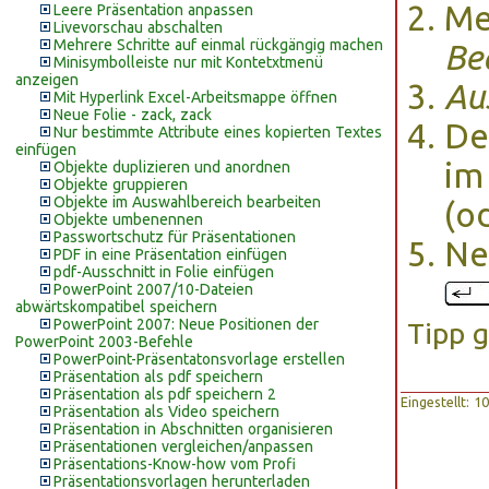
Me
Leere Präsentation anpassen
Livevorschau abschalten
Mehrere Schritte auf einmal rückgängig machen
Be
Minisymbolleiste nur mit Kontetxtmenü
anzeigen
Au
Mit Hyperlink Excel-Arbeitsmappe öffnen
Neue Folie - zack, zack
De
Nur bestimmte Attribute eines kopierten Textes
einfügen
im
Objekte duplizieren und anordnen
Objekte gruppieren
Objekte im Auswahlbereich bearbeiten
(o
Objekte umbenennen
Passwortschutz für Präsentationen
Ne
PDF in eine Präsentation einfügen
pdf-Ausschnitt in Folie einfügen
PowerPoint 2007/10-Dateien
abwärtskompatibel speichern
PowerPoint 2007: Neue Positionen der
Tipp 
PowerPoint 2003-Befehle
PowerPoint-Präsentatonsvorlage erstellen
Präsentation als pdf speichern
Präsentation als pdf speichern 2
Eingestellt: 
Präsentation als Video speichern
Präsentation in Abschnitten organisieren
Präsentationen vergleichen/anpassen
Präsentations-Know-how vom Profi
Präsentationsvorlagen herunterladen