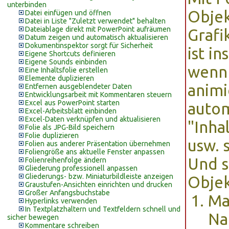
unterbinden
Objek
Datei einfügen und öffnen
Datei in Liste "Zuletzt verwendet" behalten
Dateiablage direkt mit PowerPoint aufräumen
Grafi
Datum zeigen und automatisch aktualisieren
Dokumentinspektor sorgt für Sicherheit
ist i
Eigene Shortcuts definieren
Eigene Sounds einbinden
wenn 
Eine Inhaltsfolie erstellen
Elemente duplizieren
animi
Entfernen ausgeblendeter Daten
Entwicklungsarbeit mit Kommentaren steuern
Excel aus PowerPoint starten
auto
Excel-Arbeitsblatt einbinden
Excel-Daten verknüpfen und aktualisieren
"Inha
Folie als JPG-Bild speichern
Folie duplizieren
usw. 
Folien aus anderer Präsentation übernehmen
Foliengröße ans aktuelle Fenster anpassen
Und s
Folienreihenfolge ändern
Gliederung professionell anpassen
Gliederungs- bzw. Miniaturbildleiste anzeigen
Obje
Graustufen-Ansichten einrichten und drucken
Großer Anfangsbuchstabe
Ma
Hyperlinks verwenden
In Textplatzhaltern und Textfeldern schnell und
Na
sicher bewegen
Kommentare schreiben