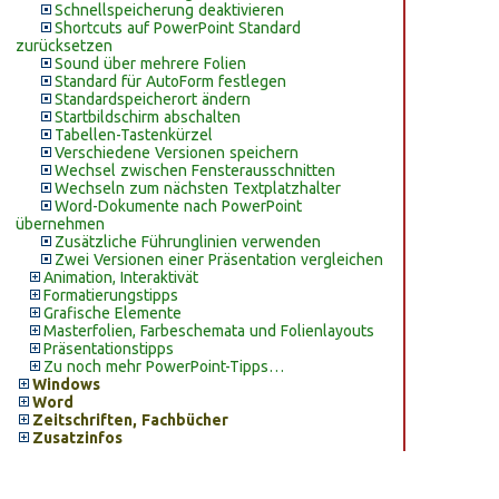
Schnellspeicherung deaktivieren
Shortcuts auf PowerPoint Standard
zurücksetzen
Sound über mehrere Folien
Standard für AutoForm festlegen
Standardspeicherort ändern
Startbildschirm abschalten
Tabellen-Tastenkürzel
Verschiedene Versionen speichern
Wechsel zwischen Fensterausschnitten
Wechseln zum nächsten Textplatzhalter
Word-Dokumente nach PowerPoint
übernehmen
Zusätzliche Führunglinien verwenden
Zwei Versionen einer Präsentation vergleichen
Animation, Interaktivät
Formatierungstipps
Grafische Elemente
Masterfolien, Farbeschemata und Folienlayouts
Präsentationstipps
Zu noch mehr PowerPoint-Tipps…
Windows
Word
Zeitschriften, Fachbücher
Zusatzinfos