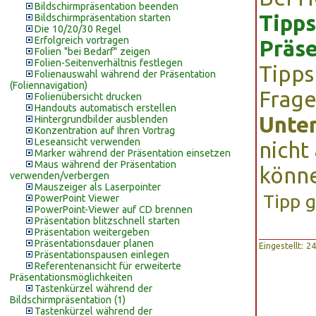
Bildschirmpräsentation beenden
Tipps
Bildschirmpräsentation starten
Die 10/20/30 Regel
Erfolgreich vortragen
Präse
Folien "bei Bedarf" zeigen
Folien-Seitenverhältnis festlegen
Tipps
Folienauswahl während der Präsentation
(Foliennavigation)
Frage
Folienübersicht drucken
Handouts automatisch erstellen
Unte
Hintergrundbilder ausblenden
Konzentration auf Ihren Vortrag
Leseansicht verwenden
nicht
Marker während der Präsentation einsetzen
Maus während der Präsentation
könn
verwenden/verbergen
Mauszeiger als Laserpointer
Tipp 
PowerPoint Viewer
PowerPoint-Viewer auf CD brennen
Präsentation blitzschnell starten
Präsentation weitergeben
Präsentationsdauer planen
Eingestellt: 
Präsentationspausen einlegen
Referentenansicht für erweiterte
Präsentationsmöglichkeiten
Tastenkürzel während der
Bildschirmpräsentation (1)
Tastenkürzel während der