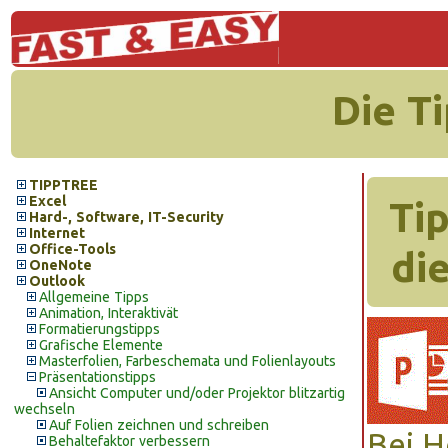
Die T
TIPPTREE
Excel
Ti
Hard-, Software, IT-Security
Internet
Office-Tools
di
OneNote
Outlook
Allgemeine Tipps
Animation, Interaktivät
Formatierungstipps
Grafische Elemente
Masterfolien, Farbeschemata und Folienlayouts
Präsentationstipps
Ansicht Computer und/oder Projektor blitzartig
wechseln
Auf Folien zeichnen und schreiben
Bei H
Behaltefaktor verbessern