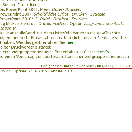
hritten schnell erledigen:
n Sie den Druckdialog…
bis PowerPoint 2003: Menü
Datei - Drucken
.
PowerPoint 2007:
Schaltfläche Office - Drucken - Drucken
PowerPoint 2010/13:
Datei - Drucken - Drucken
log klicken Sie unter
Druckbereich
die Option
Zielgruppenorientierte
tation
an.
n Sie anschließend aus dem Listenfeld daneben die gewünschte
uppenorientierte Präsentation aus. Natürlich müssen Sie diese vorher
lt haben. Wie das geht, erfahren Sie
hier
nd der Druckvorgang startet.
ch eine zielgruppenorientierte Präsentation ein?
Hier steht's.
ie einen Vorschlag zum perfekten Start einer zielgruppenorientierten
.
Tipp getestet unter PowerPoint 2003, 2007, 2010, 20
01.05.07 - Update: 21.04.2016 - Abrufe: 48.839