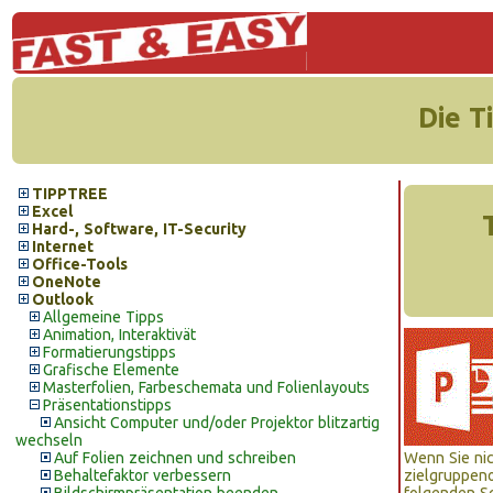
Die T
TIPPTREE
Excel
Hard-, Software, IT-Security
Internet
Office-Tools
OneNote
Outlook
Allgemeine Tipps
Animation, Interaktivät
Formatierungstipps
Grafische Elemente
Masterfolien, Farbeschemata und Folienlayouts
Präsentationstipps
Ansicht Computer und/oder Projektor blitzartig
wechseln
Auf Folien zeichnen und schreiben
Wenn Sie nic
Behaltefaktor verbessern
zielgruppeno