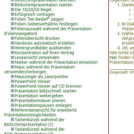
Bildschirmpräsentation beenden
folgenden Sc
Bildschirmpräsentation starten
Starte
Die 10/20/30 Regel
Erfolgreich vortragen
Folien "bei Bedarf" zeigen
Folien-Seitenverhältnis festlegen
Im Dia
Folienauswahl während der Präsentation
Präsen
(Foliennavigation)
Wähle
Folienübersicht drucken
zielgr
Handouts automatisch erstellen
erstel
Hintergrundbilder ausblenden
OK
, u
Konzentration auf Ihren Vortrag
Wie richte i
Leseansicht verwenden
Hier
finden S
Marker während der Präsentation einsetzen
Präsentation
Maus während der Präsentation
verwenden/verbergen
Eingestellt: 
Mauszeiger als Laserpointer
PowerPoint Viewer
PowerPoint-Viewer auf CD brennen
Präsentation blitzschnell starten
Präsentation weitergeben
Präsentationsdauer planen
Präsentationspausen einlegen
Referentenansicht für erweiterte
Präsentationsmöglichkeiten
Tastenkürzel während der
Bildschirmpräsentation (1)
Tastenkürzel während der