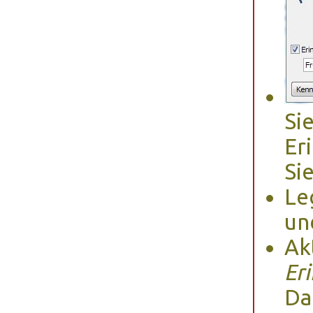
Si
Er
Si
Le
u
Ak
Er
Da