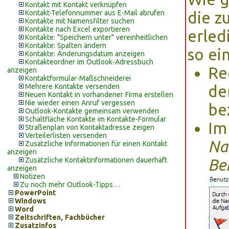
Kontakt mit Kontakt verknüpfen
Kontakt-Telefonnummer aus E-Mail abrufen
die z
Kontakte mit Namensfilter suchen
Kontakte nach Excel exportieren
erled
Kontakte: "Speichern unter" vereinheitlichen
Kontakte: Spalten ändern
so ei
Kontakte: Änderungsdatum anzeigen
Kontakteordner im Outlook-Adressbuch
Re
anzeigen
Kontaktformular-Maßschneiderei
Mehrere Kontakte versenden
de
Neuen Kontakt in vorhandener Firma erstellen
Nie wieder einen Anruf vergessen
be
Outlook-Kontakte gemeinsam verwenden
Schaltfläche Kontakte im Kontakte-Formular
Im
Straßenplan von Kontaktadresse zeigen
Verteilerlisten versenden
Na
Zusätzliche Informationen für einen Kontakt
anzeigen
Zusätzliche Kontaktinformationen dauerhaft
Be
anzeigen
Notizen
Zu noch mehr Outlook-Tipps…
PowerPoint
Windows
Word
Zeitschriften, Fachbücher
Zusatzinfos