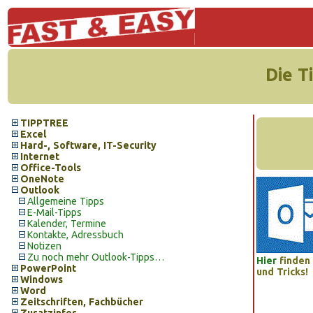
Die T
TIPPTREE
Excel
Hard-, Software, IT-Security
Internet
Office-Tools
OneNote
Outlook
Allgemeine Tipps
E-Mail-Tipps
Kalender, Termine
Kontakte, Adressbuch
Notizen
Zu noch mehr Outlook-Tipps…
Hier
finden 
PowerPoint
und Tricks!
Windows
Word
Zeitschriften, Fachbücher