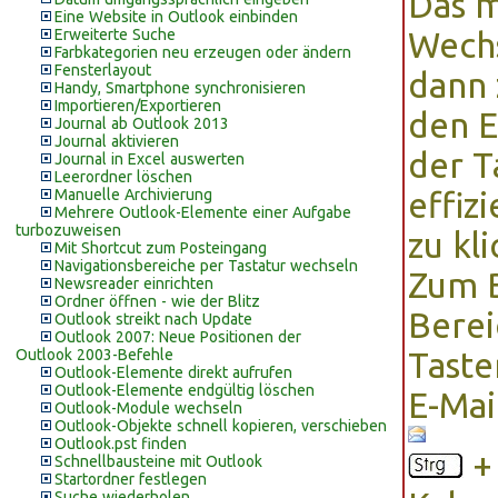
Das m
Eine Website in Outlook einbinden
Erweiterte Suche
Wechs
Farbkategorien neu erzeugen oder ändern
Fensterlayout
dann 
Handy, Smartphone synchronisieren
Importieren/Exportieren
den E
Journal ab Outlook 2013
Journal aktivieren
der T
Journal in Excel auswerten
Leerordner löschen
Manuelle Archivierung
effiz
Mehrere Outlook-Elemente einer Aufgabe
turbozuweisen
zu kli
Mit Shortcut zum Posteingang
Navigationsbereiche per Tastatur wechseln
Zum 
Newsreader einrichten
Ordner öffnen - wie der Blitz
Berei
Outlook streikt nach Update
Outlook 2007: Neue Positionen der
Outlook 2003-Befehle
Taste
Outlook-Elemente direkt aufrufen
Outlook-Elemente endgültig löschen
E-Mai
Outlook-Module wechseln
Outlook-Objekte schnell kopieren, verschieben
Outlook.pst finden
Schnellbausteine mit Outlook
Startordner festlegen
Suche wiederholen