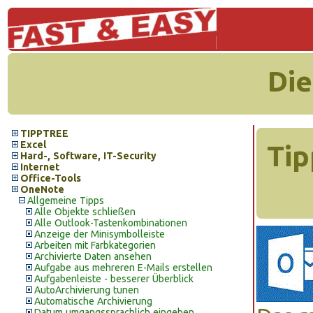
Die
TIPPTREE
Excel
Tip
Hard-, Software, IT-Security
Internet
Office-Tools
OneNote
Allgemeine Tipps
Alle Objekte schließen
Alle Outlook-Tastenkombinationen
Anzeige der Minisymbolleiste
Arbeiten mit Farbkategorien
Archivierte Daten ansehen
Aufgabe aus mehreren E-Mails erstellen
Aufgabenleiste - besserer Überblick
AutoArchivierung tunen
Automatische Archivierung
Datum umgangssprachlich eingeben