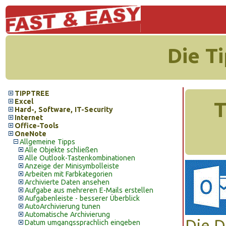
Die T
TIPPTREE
Excel
T
Hard-, Software, IT-Security
Internet
Office-Tools
OneNote
Allgemeine Tipps
Alle Objekte schließen
Alle Outlook-Tastenkombinationen
Anzeige der Minisymbolleiste
Arbeiten mit Farbkategorien
Archivierte Daten ansehen
Aufgabe aus mehreren E-Mails erstellen
Aufgabenleiste - besserer Überblick
AutoArchivierung tunen
Automatische Archivierung
Die D
Datum umgangssprachlich eingeben