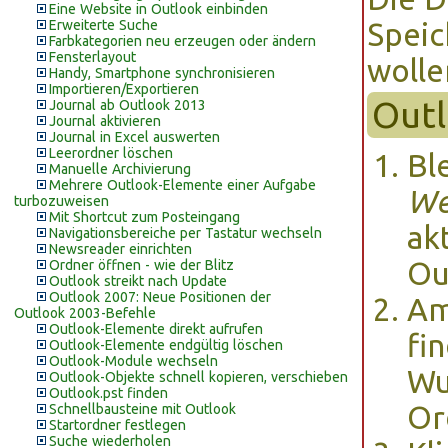
Eine Website in Outlook einbinden
Erweiterte Suche
Speic
Farbkategorien neu erzeugen oder ändern
Fensterlayout
wolle
Handy, Smartphone synchronisieren
Importieren/Exportieren
Outl
Journal ab Outlook 2013
Journal aktivieren
Journal in Excel auswerten
Leerordner löschen
Bl
Manuelle Archivierung
Mehrere Outlook-Elemente einer Aufgabe
We
turbozuweisen
Mit Shortcut zum Posteingang
ak
Navigationsbereiche per Tastatur wechseln
Newsreader einrichten
Ou
Ordner öffnen - wie der Blitz
Outlook streikt nach Update
Outlook 2007: Neue Positionen der
Am
Outlook 2003-Befehle
Outlook-Elemente direkt aufrufen
fi
Outlook-Elemente endgültig löschen
Outlook-Module wechseln
Wu
Outlook-Objekte schnell kopieren, verschieben
Outlook.pst finden
Or
Schnellbausteine mit Outlook
Startordner festlegen
Suche wiederholen