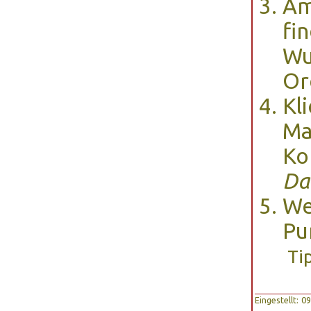
Am
fi
Wu
Or
Kl
Ma
Ko
Da
We
Pu
Ti
Eingestellt: 