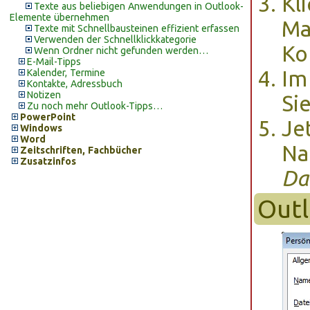
Kl
Texte aus beliebigen Anwendungen in Outlook-
Elemente übernehmen
Ma
Texte mit Schnellbausteinen effizient erfassen
Verwenden der Schnellklickkategorie
Ko
Wenn Ordner nicht gefunden werden…
E-Mail-Tipps
Im
Kalender, Termine
Kontakte, Adressbuch
Notizen
Si
Zu noch mehr Outlook-Tipps…
PowerPoint
Je
Windows
Word
Na
Zeitschriften, Fachbücher
Zusatzinfos
Da
Outl