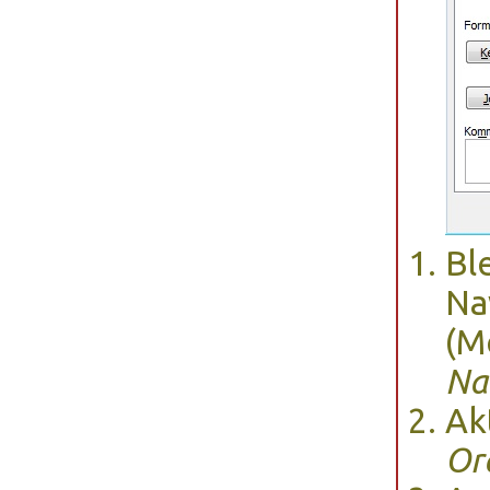
Bl
Na
(M
Na
Ak
Or