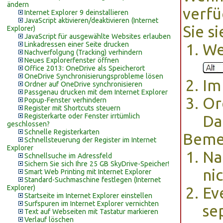
ändern
verfü
Internet Explorer 9 deinstallieren
JavaScript aktivieren/deaktivieren (Internet
Sie si
Explorer)
JavaScript für ausgewählte Websites erlauben
Linkadressen einer Seite drucken
We
Nachverfolgung (Tracking) verhindern
Neues Explorerfenster öffnen
Office 2013: OneDrive als Speicherort
OneDrive Synchronisierungsprobleme lösen
Im
Ordner auf OneDrive synchronisieren
Passgenau drucken mit dem Internet Explorer
Or
Popup-Fenster verhindern
Register mit Shortcuts steuern
Registerkarte oder Fenster irrtümlich
Da
geschlossen?
Schnelle Registerkarten
Beme
Schnellsteuerung der Register im Internet
Explorer
Na
Schnellsuche im Adressfeld
Sichern Sie sich Ihre 25 GB SkyDrive-Speicher!
ni
Smart Web Printing mit Internet Explorer
Standard-Suchmaschine festlegen (Internet
Explorer)
Ev
Startseite im Internet Explorer einstellen
Surfspuren im Internet Explorer vernichten
se
Text auf Webseiten mit Tastatur markieren
Verlauf löschen