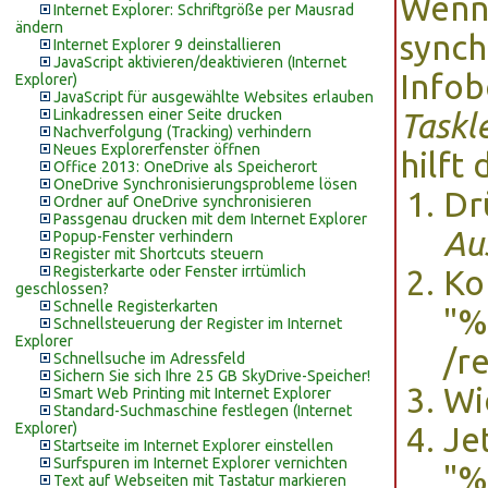
Wenn 
Internet Explorer: Schriftgröße per Mausrad
ändern
synch
Internet Explorer 9 deinstallieren
JavaScript aktivieren/deaktivieren (Internet
Infob
Explorer)
JavaScript für ausgewählte Websites erlauben
Linkadressen einer Seite drucken
Taskl
Nachverfolgung (Tracking) verhindern
Neues Explorerfenster öffnen
hilft
Office 2013: OneDrive als Speicherort
OneDrive Synchronisierungsprobleme lösen
Dr
Ordner auf OneDrive synchronisieren
Passgenau drucken mit dem Internet Explorer
Au
Popup-Fenster verhindern
Register mit Shortcuts steuern
Registerkarte oder Fenster irrtümlich
Ko
geschlossen?
Schnelle Registerkarten
"%
Schnellsteuerung der Register im Internet
Explorer
/r
Schnellsuche im Adressfeld
Sichern Sie sich Ihre 25 GB SkyDrive-Speicher!
Wi
Smart Web Printing mit Internet Explorer
Standard-Suchmaschine festlegen (Internet
Explorer)
Je
Startseite im Internet Explorer einstellen
Surfspuren im Internet Explorer vernichten
"%
Text auf Webseiten mit Tastatur markieren