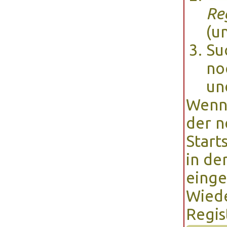
Re
(un
Su
no
un
Wenn 
der n
Start
in de
einge
Wiede
Regis