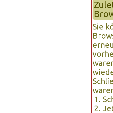
Zule
Brow
Sie k
Brows
erneu
vorhe
waren
wiede
Schli
waren
Sc
Je