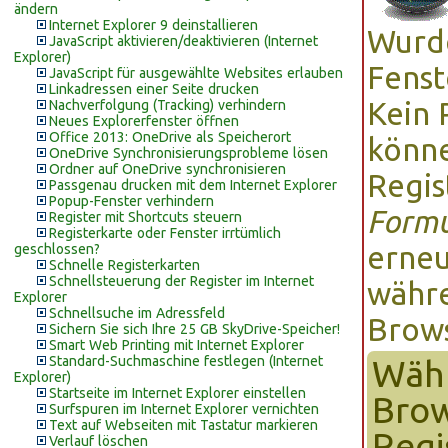
ändern
Internet Explorer 9 deinstallieren
Wurde
JavaScript aktivieren/deaktivieren (Internet
Explorer)
Fenst
JavaScript für ausgewählte Websites erlauben
Linkadressen einer Seite drucken
Kein 
Nachverfolgung (Tracking) verhindern
Neues Explorerfenster öffnen
Office 2013: OneDrive als Speicherort
könne
OneDrive Synchronisierungsprobleme lösen
Ordner auf OneDrive synchronisieren
Regis
Passgenau drucken mit dem Internet Explorer
Popup-Fenster verhindern
Formu
Register mit Shortcuts steuern
Registerkarte oder Fenster irrtümlich
erneu
geschlossen?
Schnelle Registerkarten
Schnellsteuerung der Register im Internet
währe
Explorer
Schnellsuche im Adressfeld
Brows
Sichern Sie sich Ihre 25 GB SkyDrive-Speicher!
Smart Web Printing mit Internet Explorer
Standard-Suchmaschine festlegen (Internet
Währ
Explorer)
Startseite im Internet Explorer einstellen
Brow
Surfspuren im Internet Explorer vernichten
Text auf Webseiten mit Tastatur markieren
Regi
Verlauf löschen