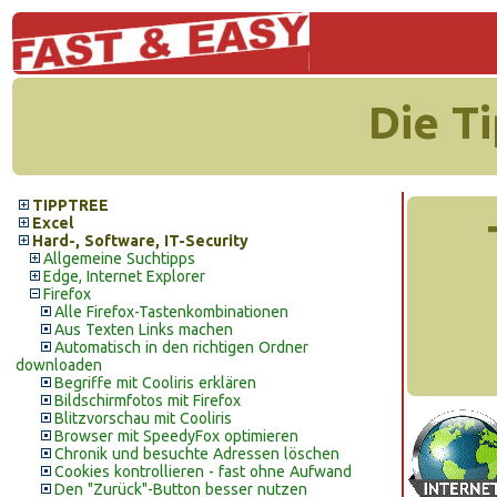
Die T
TIPPTREE
Excel
Hard-, Software, IT-Security
Allgemeine Suchtipps
Edge, Internet Explorer
Firefox
Alle Firefox-Tastenkombinationen
Aus Texten Links machen
Automatisch in den richtigen Ordner
downloaden
Begriffe mit Cooliris erklären
Bildschirmfotos mit Firefox
Blitzvorschau mit Cooliris
Browser mit SpeedyFox optimieren
Chronik und besuchte Adressen löschen
Cookies kontrollieren - fast ohne Aufwand
Den "Zurück"-Button besser nutzen