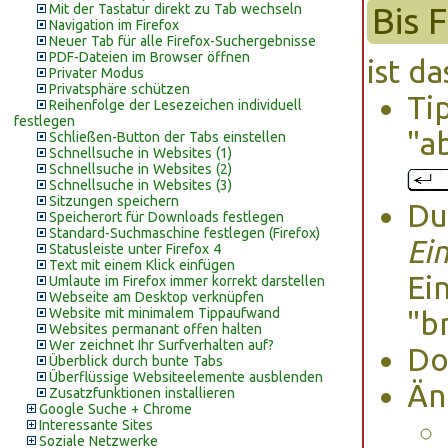
Bis 
Mit der Tastatur direkt zu Tab wechseln
Navigation im Firefox
Neuer Tab für alle Firefox-Suchergebnisse
PDF-Dateien im Browser öffnen
ist d
Privater Modus
Privatsphäre schützen
Ti
Reihenfolge der Lesezeichen individuell
festlegen
"a
Schließen-Button der Tabs einstellen
Schnellsuche in Websites (1)
Schnellsuche in Websites (2)
Schnellsuche in Websites (3)
Sitzungen speichern
Du
Speicherort für Downloads festlegen
Standard-Suchmaschine festlegen (Firefox)
Ei
Statusleiste unter Firefox 4
Text mit einem Klick einfügen
Ei
Umlaute im Firefox immer korrekt darstellen
Webseite am Desktop verknüpfen
Website mit minimalem Tippaufwand
"b
Websites permanant offen halten
Wer zeichnet Ihr Surfverhalten auf?
Do
Überblick durch bunte Tabs
Überflüssige Websiteelemente ausblenden
Än
Zusatzfunktionen installieren
Google Suche + Chrome
Interessante Sites
Soziale Netzwerke