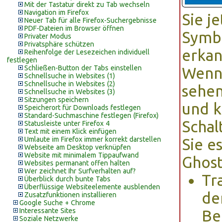
Mit der Tastatur direkt zu Tab wechseln
Navigation im Firefox
Sie j
Neuer Tab für alle Firefox-Suchergebnisse
PDF-Dateien im Browser öffnen
Symbo
Privater Modus
Privatsphäre schützen
erkan
Reihenfolge der Lesezeichen individuell
festlegen
Schließen-Button der Tabs einstellen
Wenn 
Schnellsuche in Websites (1)
Schnellsuche in Websites (2)
sehen
Schnellsuche in Websites (3)
Sitzungen speichern
und k
Speicherort für Downloads festlegen
Standard-Suchmaschine festlegen (Firefox)
Schal
Statusleiste unter Firefox 4
Text mit einem Klick einfügen
Umlaute im Firefox immer korrekt darstellen
Sie e
Webseite am Desktop verknüpfen
Website mit minimalem Tippaufwand
Ghost
Websites permanant offen halten
Wer zeichnet Ihr Surfverhalten auf?
Tr
Überblick durch bunte Tabs
Überflüssige Websiteelemente ausblenden
de
Zusatzfunktionen installieren
Google Suche + Chrome
Interessante Sites
Be
Soziale Netzwerke