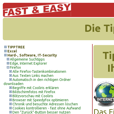
Die T
TIPPTREE
Excel
Ti
Hard-, Software, IT-Security
Allgemeine Suchtipps
Edge, Internet Explorer
I
Firefox
Alle Firefox-Tastenkombinationen
Aus Texten Links machen
Automatisch in den richtigen Ordner
downloaden
Begriffe mit Cooliris erklären
Bildschirmfotos mit Firefox
Blitzvorschau mit Cooliris
Browser mit SpeedyFox optimieren
Chronik und besuchte Adressen löschen
Cookies kontrollieren - fast ohne Aufwand
Das F
Den "Zurück"-Button besser nutzen