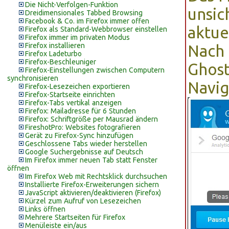
Die Nicht-Verfolgen-Funktion
unsic
Dreidimensionales Tabbed Browsing
Facebook & Co. im Firefox immer offen
aktue
Firefox als Standard-Webbrowser einstellen
Firefox immer im privaten Modus
Firefox installieren
Nach 
Firefox Ladeturbo
Firefox-Beschleuniger
Ghos
Firefox-Einstellungen zwischen Computern
synchronisieren
Navig
Firefox-Lesezeichen exportieren
Firefox-Startseite einrichten
Firefox-Tabs vertikal anzeigen
Firefox: Mailadresse für 6 Stunden
Firefox: Schriftgröße per Mausrad ändern
FireshotPro: Websites fotografieren
Gerät zu Firefox-Sync hinzufügen
Geschlossene Tabs wieder herstellen
Google Suchergebnisse auf Deutsch
Im Firefox immer neuen Tab statt Fenster
öffnen
Im Firefox Web mit Rechtsklick durchsuchen
Installierte Firefox-Erweiterungen sichern
JavaScript aktivieren/deaktivieren (Firefox)
Kürzel zum Aufruf von Lesezeichen
Links öffnen
Mehrere Startseiten für Firefox
Menüleiste ein/aus