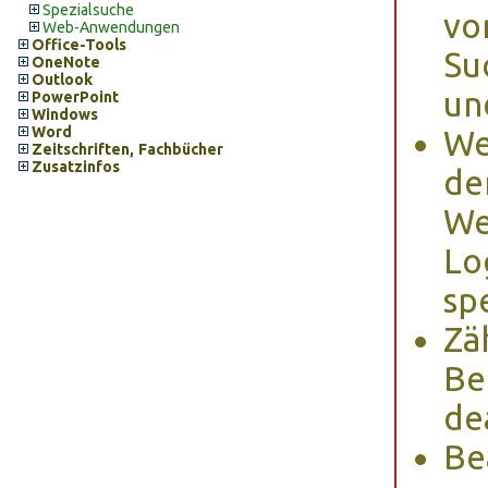
Spezialsuche
vo
Web-Anwendungen
Office-Tools
Su
OneNote
Outlook
un
PowerPoint
Windows
Word
We
Zeitschriften, Fachbücher
Zusatzinfos
de
We
Lo
sp
Zä
Be
de
Be