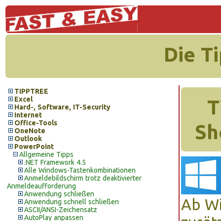
Die T
TIPPTREE
Excel
T
Hard-, Software, IT-Security
Internet
Office-Tools
Sh
OneNote
Outlook
PowerPoint
Allgemeine Tipps
.NET Framework 4.5
Alle Windows-Tastenkombinationen
Anmeldebildschirm trotz deaktivierter
Anmeldeaufforderung
Anwendung schließen
Ab Wi
Anwendung schnell schließen
ASCII/ANSI-Zeichensatz
AutoPlay anpassen