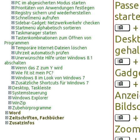
Passe
PC im abgesicherten Modus starten
Prioritäten von Anwendungen festlegen
Registry sichern und wiederherstellen
start
Schnellmenü aufrufen
Sidebar-Gadget: Netzwerkverkehr checken
Startmenü alphabetisch sortieren
Taskmanager starten
Deskt
Tastenkombinationen zum Öffnen von
Programmen
gehal
Temporäre Internet-Dateien löschen
Uhrzeit automatisch prüfen
Unerwünschte Hilfe unter Windows 8.1
abschalten
Wenn das Z zum Y wird
Gadge
Wie fit ist mein PC?
Windows 8 im Look von Windows 7
Zusätzliche Shortcuts für Windows 7
Desktop, Taskleiste
Anzei
Systemsteuerung
Windows Explorer
WinZip
Bilds
Zubehörprogramme
Word
Zeitschriften, Fachbücher
Zusatzinfos
Zoom