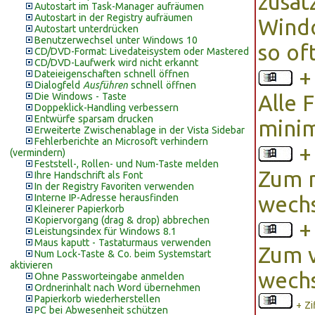
zusät
Autostart im Task-Manager aufräumen
Autostart in der Registry aufräumen
Wind
Autostart unterdrücken
Benutzerwechsel unter Windows 10
so of
CD/DVD-Format: Livedateisystem oder Mastered
CD/DVD-Laufwerk wird nicht erkannt
Dateieigenschaften schnell öffnen
Dialogfeld
Ausführen
schnell öffnen
Die Windows - Taste
Alle 
Doppeklick-Handling verbessern
Entwürfe sparsam drucken
mini
Erweiterte Zwischenablage in der Vista Sidebar
Fehlerberichte an Microsoft verhindern
(vermindern)
Feststell-, Rollen- und Num-Taste melden
Zum n
Ihre Handschrift als Font
In der Registry Favoriten verwenden
Interne IP-Adresse herausfinden
wech
Kleinerer Papierkorb
Kopiervorgang (drag & drop) abbrechen
Leistungsindex für Windows 8.1
Maus kaputt - Tastaturmaus verwenden
Zum v
Num Lock-Taste & Co. beim Systemstart
aktivieren
wech
Ohne Passworteingabe anmelden
Ordnerinhalt nach Word übernehmen
Papierkorb wiederherstellen
+ Zif
PC bei Abwesenheit schützen