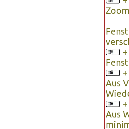
Zoom 
Fenst
versc
Fenst
Aus V
Wiede
Aus W
mini