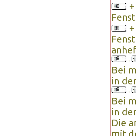
Fenst
Fenst
anhe
+
Bei m
in de
+
Bei m
in de
Die a
mit 