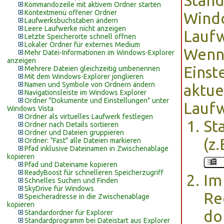
Stand
Kommandozeile mit aktivem Ordner starten
Kontextmenü offener Ordner
Windo
Laufwerksbuchstaben ändern
Leere Laufwerke nicht anzeigen
Laufw
Letzte Speicherorte schnell öffnen
Lokaler Ordner für externes Medium
Wenn 
Mehr Datei-Informationen im Windows-Explorer
anzeigen
Einst
Mehrere Dateien gleichzeitig umbenennen
Mit dem Windows-Explorer jonglieren
Namen und Symbole von Ordnern ändern
aktue
Navigationsleiste im Windows Explorer
Ordner "Dokumente und Einstellungen" unter
Laufw
Windows Vista
Ordner als virtuelles Laufwerk festlegen
St
Ordner nach Details sortieren
Ordner und Dateien gruppieren
(z
Ordner: "Fast" alle Dateien markieren
Pfad inklusive Dateinamen in Zwischenablage
kopieren
Pfad und Dateiname kopieren
ReadyBoost für schnelleren Speicherzugriff
Im
Schnelles Suchen und Finden
SkyDrive für Windows
Re
Speicheradresse in die Zwischenablage
kopieren
do
Standardordner für Explorer
Standardprogramm bei Dateistart aus Explorer