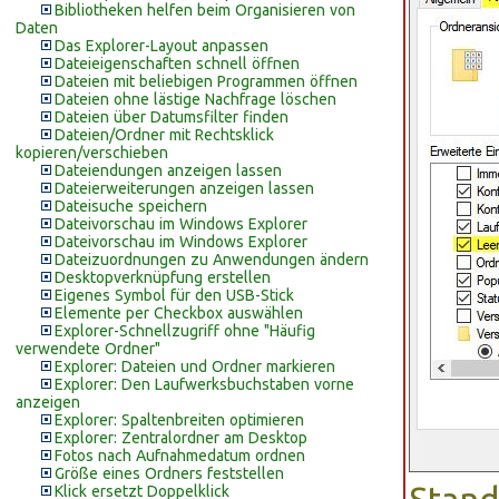
Bibliotheken helfen beim Organisieren von
Daten
Das Explorer-Layout anpassen
Dateieigenschaften schnell öffnen
Dateien mit beliebigen Programmen öffnen
Dateien ohne lästige Nachfrage löschen
Dateien über Datumsfilter finden
Dateien/Ordner mit Rechtsklick
kopieren/verschieben
Dateiendungen anzeigen lassen
Dateierweiterungen anzeigen lassen
Dateisuche speichern
Dateivorschau im Windows Explorer
Dateivorschau im Windows Explorer
Dateizuordnungen zu Anwendungen ändern
Desktopverknüpfung erstellen
Eigenes Symbol für den USB-Stick
Elemente per Checkbox auswählen
Explorer-Schnellzugriff ohne "Häufig
verwendete Ordner"
Explorer: Dateien und Ordner markieren
Explorer: Den Laufwerksbuchstaben vorne
anzeigen
Explorer: Spaltenbreiten optimieren
Explorer: Zentralordner am Desktop
Fotos nach Aufnahmedatum ordnen
Größe eines Ordners feststellen
Klick ersetzt Doppelklick