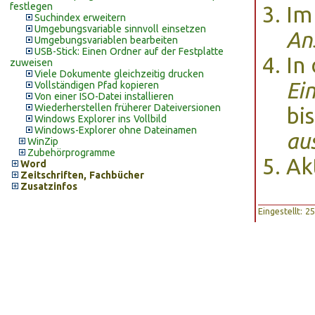
festlegen
Im
Suchindex erweitern
Umgebungsvariable sinnvoll einsetzen
An
Umgebungsvariablen bearbeiten
USB-Stick: Einen Ordner auf der Festplatte
In
zuweisen
Viele Dokumente gleichzeitig drucken
Ei
Vollständigen Pfad kopieren
Von einer ISO-Datei installieren
Wiederherstellen früherer Dateiversionen
bi
Windows Explorer ins Vollbild
Windows-Explorer ohne Dateinamen
au
WinZip
Zubehörprogramme
Ak
Word
Zeitschriften, Fachbücher
Zusatzinfos
Eingestellt: 2