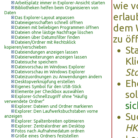
Arbeitsplatz immer in Explorer-Ansicht starten
wie v
Bibliotheken helfen beim Organisieren von
Daten
erlau
Das Explorer-Layout anpassen
Dateieigenschaften schnell öffnen
dem W
Dateien mit beliebigen Programmen öffnen
Dateien ohne lästige Nachfrage löschen
zu öf
Dateien über Datumsfilter finden
Dateien/Ordner mit Rechtsklick
kopieren/verschieben
St
Dateiendungen anzeigen lassen
Dateierweiterungen anzeigen lassen
Kl
Dateisuche speichern
Dateivorschau im Windows Explorer
Sta
Dateivorschau im Windows Explorer
Dateizuordnungen zu Anwendungen ändern
Eh
Desktopverknüpfung erstellen
Eigenes Symbol für den USB-Stick
Elemente per Checkbox auswählen
so
Explorer-Schnellzugriff ohne "Häufig
verwendete Ordner"
si
Explorer: Dateien und Ordner markieren
Explorer: Den Laufwerksbuchstaben vorne
Su
anzeigen
Explorer: Spaltenbreiten optimieren
HK
Explorer: Zentralordner am Desktop
Fotos nach Aufnahmedatum ordnen
Größe eines Ordners feststellen