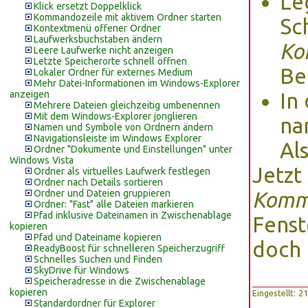
Le
Klick ersetzt Doppelklick
Kommandozeile mit aktivem Ordner starten
Sc
Kontextmenü offener Ordner
Laufwerksbuchstaben ändern
Ko
Leere Laufwerke nicht anzeigen
Letzte Speicherorte schnell öffnen
Be
Lokaler Ordner für externes Medium
Mehr Datei-Informationen im Windows-Explorer
anzeigen
In
Mehrere Dateien gleichzeitig umbenennen
Mit dem Windows-Explorer jonglieren
na
Namen und Symbole von Ordnern ändern
Navigationsleiste im Windows Explorer
Al
Ordner "Dokumente und Einstellungen" unter
Windows Vista
Jetzt
Ordner als virtuelles Laufwerk festlegen
Ordner nach Details sortieren
Ordner und Dateien gruppieren
Komm
Ordner: "Fast" alle Dateien markieren
Pfad inklusive Dateinamen in Zwischenablage
Fenst
kopieren
Pfad und Dateiname kopieren
doch 
ReadyBoost für schnelleren Speicherzugriff
Schnelles Suchen und Finden
SkyDrive für Windows
Speicheradresse in die Zwischenablage
kopieren
Eingestellt: 
Standardordner für Explorer