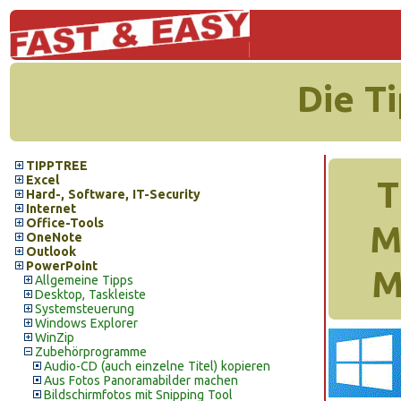
Die T
TIPPTREE
Excel
T
Hard-, Software, IT-Security
Internet
Office-Tools
M
OneNote
Outlook
PowerPoint
M
Allgemeine Tipps
Desktop, Taskleiste
Systemsteuerung
Windows Explorer
WinZip
Zubehörprogramme
Audio-CD (auch einzelne Titel) kopieren
Aus Fotos Panoramabilder machen
Bildschirmfotos mit Snipping Tool