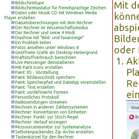
Mit d
Bildschirmlupe
Bildschirmtastatur für fremdsprachige Zeichen
Daten oder Musik-CD mit Windows Media
könne
Player erstellen
Datumsberechnungen mit dem Rechner
abspi
Der Rechner im Wissenschaftsmodus
Der Rechner und seine 4 Modi
Bilde
Diashow mit "Bild- und Faxanzeige"
Ein Problem teilen
oder
Fotos ansehen unter Windows 8
Geöffnete Grafik als Desktop-Hintergrund
Kraftstoffverbrauch berechnen
Ak
Live Messenger deinstallieren
Mit Paint Icons erstellen
Pl
Paint 3D - Vorstellung
Paint: Bildausschnitt speichern
Re
Paint: Speicherpfad und Dateityp voreinstellen
Paint: Text erstellen
ei
Paint: vordefinierte Formen
Persönliches Protokoll
Radiosendungen streamen
Rechnen in anderen Zahlensystemen
Rechner: Konvertieren von Einheiten
Rechner: Punkt- vor Strich-Regel
Rechner: Verlauf anzeigen
Ressourcenmonitor zur Systemanalyse
Selbstenpackendes Zip-Archiv erstellen
Tastenkürzel für den Rechner