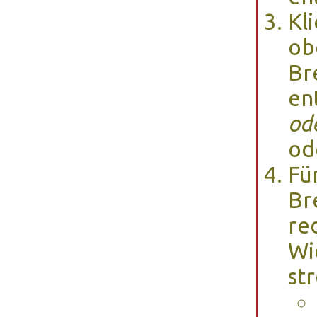
Kl
ob
Br
en
od
od
Fü
Br
re
Wi
st