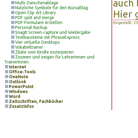
auch 
Multi-Zwischenablage
Nützliche Symbole für den Büroalltag
Hier 
Open Clip Art Library
PDF split and merge
PDF-Formulare erstellen
Eingestellt: 
Personal Backup
SnagIt Screen-capture und Weitergabe
Textbausteine mit PhraseExpress
Vier virtuelle Desktops
Vokabeltrainer
Zitate vom Kindle exzerpieren
Zoomen und zeigen für LehrerInnen und
TrainerInnen
Internet
Office-Tools
OneNote
Outlook
PowerPoint
Windows
Word
Zeitschriften, Fachbücher
Zusatzinfos