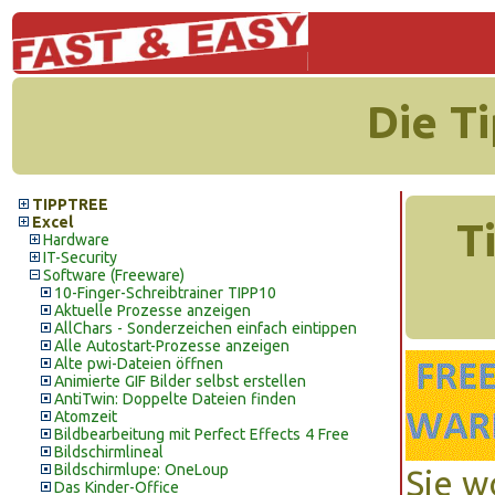
Die T
TIPPTREE
Excel
T
Hardware
IT-Security
Software (Freeware)
10-Finger-Schreibtrainer TIPP10
Aktuelle Prozesse anzeigen
AllChars - Sonderzeichen einfach eintippen
Alle Autostart-Prozesse anzeigen
Alte pwi-Dateien öffnen
Animierte GIF Bilder selbst erstellen
AntiTwin: Doppelte Dateien finden
Atomzeit
Bildbearbeitung mit Perfect Effects 4 Free
Bildschirmlineal
Bildschirmlupe: OneLoup
Sie w
Das Kinder-Office