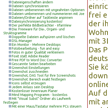
Dateieigenschaften ändern
einri
Dateien synchronisieren
Dateien umbenennen mit ungeahnten Optionen
frei 
Dateien umbenennen und nummerieren mit Joe
Dateien/Ordner auf Taskleiste anpinnen
der i
Dateisynchronisierung kostenlos!
Der perfekte Bildbetrachter - IrfanView
Dia: Freeware für Dia-, Organi- und
Wohnu
Struktogramme
Doppelte Dateien aufspüren und löschen
mit 3
DSL-Manager
Ein Monitor - Mehrere Desktops
Das P
Fotobearbeitung - fun and easy
Fotos in guter Qualität verkleinern
deuts
Foxit statt Adobe Reader
Free PDF to Word Doc Converter
Gescannte Seiten bearbeiten
Sie 
Greenshot Einstellungen
Greenshot zuschneiden
downl
Greenshot, DAS Tool für Ihre Screenshots
Greenshot: Bereich exakt festlegen
onlin
Icons selbst erzeugen
Jedem Anlass sein Desktop
Auf d
Kostenloser Innenraum Planer
Mind Mapping Programm - kostenlos
Mit "Visual Subst" Ordner als Laufwerk
mit a
festlegen
Mit einer Maus/Tastatur mehrere PCs steuern