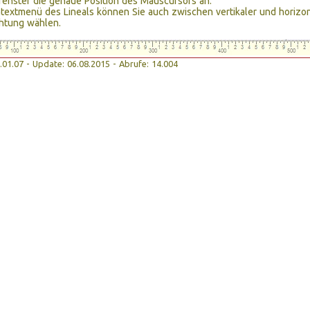
enster die genaue Position des Mauscursors an.
textmenü des Lineals können Sie auch zwischen vertikaler und horizon
htung wählen.
08.01.07 - Update: 06.08.2015 - Abrufe: 14.004