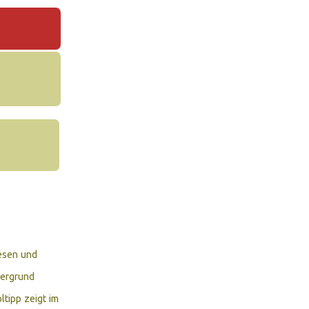
esen und
dergrund
ltipp zeigt im