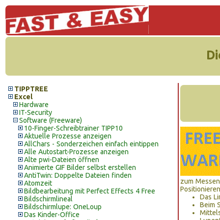
Di
TIPPTREE
Excel
Hardware
IT-Security
Software (Freeware)
10-Finger-Schreibtrainer TIPP10
Aktuelle Prozesse anzeigen
AllChars - Sonderzeichen einfach eintippen
Alle Autostart-Prozesse anzeigen
Alte pwi-Dateien öffnen
Animierte GIF Bilder selbst erstellen
AntiTwin: Doppelte Dateien finden
zum Messen 
Atomzeit
Positioniere
Bildbearbeitung mit Perfect Effects 4 Free
Das Li
Bildschirmlineal
Beim S
Bildschirmlupe: OneLoup
Mittel
Das Kinder-Office