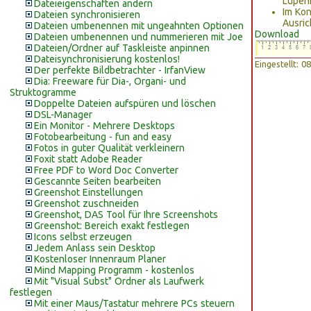
Lupenf
Dateieigenschaften ändern
Im Kon
Dateien synchronisieren
Ausric
Dateien umbenennen mit ungeahnten Optionen
Download
Dateien umbenennen und nummerieren mit Joe
Dateien/Ordner auf Taskleiste anpinnen
Dateisynchronisierung kostenlos!
Eingestellt: 
Der perfekte Bildbetrachter - IrfanView
Dia: Freeware für Dia-, Organi- und
Struktogramme
Doppelte Dateien aufspüren und löschen
DSL-Manager
Ein Monitor - Mehrere Desktops
Fotobearbeitung - fun and easy
Fotos in guter Qualität verkleinern
Foxit statt Adobe Reader
Free PDF to Word Doc Converter
Gescannte Seiten bearbeiten
Greenshot Einstellungen
Greenshot zuschneiden
Greenshot, DAS Tool für Ihre Screenshots
Greenshot: Bereich exakt festlegen
Icons selbst erzeugen
Jedem Anlass sein Desktop
Kostenloser Innenraum Planer
Mind Mapping Programm - kostenlos
Mit "Visual Subst" Ordner als Laufwerk
festlegen
Mit einer Maus/Tastatur mehrere PCs steuern