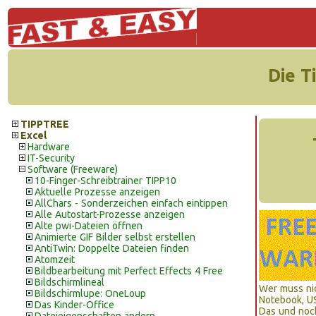
Die T
TIPPTREE
Excel
Hardware
IT-Security
Software (Freeware)
10-Finger-Schreibtrainer TIPP10
Aktuelle Prozesse anzeigen
AllChars - Sonderzeichen einfach eintippen
Alle Autostart-Prozesse anzeigen
Alte pwi-Dateien öffnen
Animierte GIF Bilder selbst erstellen
AntiTwin: Doppelte Dateien finden
Atomzeit
Bildbearbeitung mit Perfect Effects 4 Free
Bildschirmlineal
Wer muss ni
Bildschirmlupe: OneLoup
Notebook, US
Das Kinder-Office
Das und noch