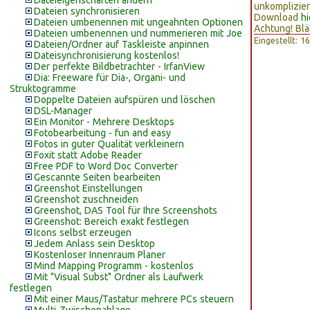
Dateieigenschaften ändern
unkomplizier
Dateien synchronisieren
Download
hi
Dateien umbenennen mit ungeahnten Optionen
Achtung! Blä
Dateien umbenennen und nummerieren mit Joe
Eingestellt: 
Dateien/Ordner auf Taskleiste anpinnen
Dateisynchronisierung kostenlos!
Der perfekte Bildbetrachter - IrfanView
Dia: Freeware für Dia-, Organi- und
Struktogramme
Doppelte Dateien aufspüren und löschen
DSL-Manager
Ein Monitor - Mehrere Desktops
Fotobearbeitung - fun and easy
Fotos in guter Qualität verkleinern
Foxit statt Adobe Reader
Free PDF to Word Doc Converter
Gescannte Seiten bearbeiten
Greenshot Einstellungen
Greenshot zuschneiden
Greenshot, DAS Tool für Ihre Screenshots
Greenshot: Bereich exakt festlegen
Icons selbst erzeugen
Jedem Anlass sein Desktop
Kostenloser Innenraum Planer
Mind Mapping Programm - kostenlos
Mit "Visual Subst" Ordner als Laufwerk
festlegen
Mit einer Maus/Tastatur mehrere PCs steuern