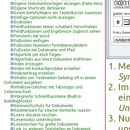
Eigene Dokumentvorlagen anzeigen (Datei-Neu)
Eigene Shortcuts definieren
Einem Befehl/Makro ein Tastenkürzel zuweisen
Einfüge-Optionen nicht anzeigen
Endnoten
Feldfunktionen immer schattiert hervorheben
Feldfunktionen und Ergebnisse zugleich sehen
Fensterln mit Word
Fußnoten einfügen
Fußnoten-Nummern formatieren/ändern
Fußzeile mit Dateiname und Pfad
Hyperlink per Klick folgen
Hyperlinks aus Word Dokument entfernen
Me
Index erzeugen
Index mit Konkordanzdatei erstellen
Indexeintrag erstellen
Sy
Inhalte von Textmarken beliebig oft in einem
Dokument ausgeben
Im
Inhaltsverzeichnis mit Tabstopps und
Zeilenwechsel
ei
Integrierte Schnellbausteine (Built-in
Buildingblocks)
Un
Kennwortschutz für Dokumente
Kommentare für interne Vermerke nutzen
Leere Absätze löschen
Nu
Lesemodus unterdrücken
Lesezeichen für große Dokumente
un
Link zu anderen Textstellen im Dokument