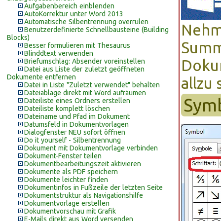
Aufgabenbereich einblenden
AutoKorrektur unter Word 2013
Automatische Silbentrennung overrulen
Nehme
Benutzerdefinierte Schnellbausteine (Building
Blocks)
Summe
Besser formulieren mit Thesaurus
Blinddtext verwenden
Dokum
Briefumschlag: Absender voreinstellen
Datei aus Liste der zuletzt geöffneten
Dokumente entfernen
allzu 
Datei in Liste "Zuletzt verwendet" behalten
Dateiablage direkt mit Word aufräumen
Sym
Dateiliste eines Ordners erstellen
Dateiliste komplett löschen
Dateiname und Pfad im Dokument
Datumsfeld in Dokumentvorlagen
Dialogfenster NEU sofort öffnen
Do it yourself - Silbentrennung
Dokument mit Dokumentvorlage verbinden
Dokument-Fenster teilen
Dokumentbearbeitungszeit aktivieren
Dokumente als PDF speichern
Dokumente leichter finden
Dokumentinfos in Fußzeile der letzten Seite
Dokumentstruktur als Navigationshilfe
Dokumentvorlage erstellen
Dokumentvorschau mit Grafik
E-Mails direkt aus Word versenden