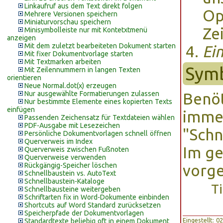
Linkaufruf aus dem Text direkt folgen
Op
Mehrere Versionen speichern
Miniaturvorschau speichern
Ze
Minisymbolleiste nur mit Kontetxtmenü
anzeigen
Mit dem zuletzt bearbeiteten Dokument starten
Ei
Mit fixer Dokumentvorlage starten
Mit Textmarken arbeiten
Symb
Mit Zeilennummern in langen Texten
orientieren
Neue Normal.dot(x) erzeugen
Nur ausgewählte Formatierungen zulassen
Benöt
Nur bestimmte Elemente eines kopierten Texts
einfügen
immer
Passenden Zeichensatz für Textdateien wählen
PDF-Ausgabe mit Lesezeichen
"Schn
Persönliche Dokumentvorlagen schnell öffnen
Querverweis im Index
Im ge
Querverweis zwischen Fußnoten
Querverweise verwenden
Rückgängig-Speicher löschen
vorge
Schnellbaustein vs. AutoText
Schnellbaustein-Kataloge
T
Schnellbausteine weitergeben
Schriftarten fix in Word-Dokumente einbinden
Shortcuts auf Word Standard zurücksetzen
Speicherpfade der Dokumentvorlagen
Eingestellt: 
Standardtexte beliebig oft in einem Dokument