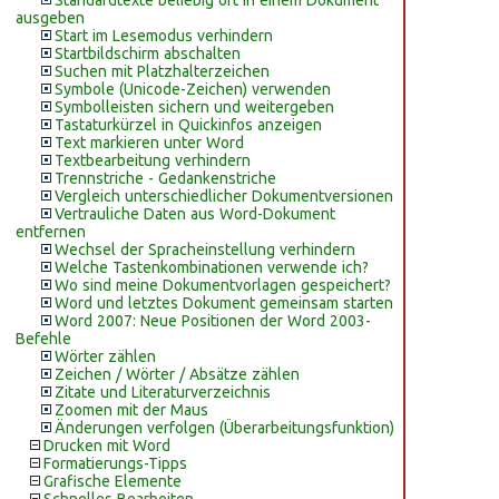
Standardtexte beliebig oft in einem Dokument
ausgeben
Start im Lesemodus verhindern
Startbildschirm abschalten
Suchen mit Platzhalterzeichen
Symbole (Unicode-Zeichen) verwenden
Symbolleisten sichern und weitergeben
Tastaturkürzel in Quickinfos anzeigen
Text markieren unter Word
Textbearbeitung verhindern
Trennstriche - Gedankenstriche
Vergleich unterschiedlicher Dokumentversionen
Vertrauliche Daten aus Word-Dokument
entfernen
Wechsel der Spracheinstellung verhindern
Welche Tastenkombinationen verwende ich?
Wo sind meine Dokumentvorlagen gespeichert?
Word und letztes Dokument gemeinsam starten
Word 2007: Neue Positionen der Word 2003-
Befehle
Wörter zählen
Zeichen / Wörter / Absätze zählen
Zitate und Literaturverzeichnis
Zoomen mit der Maus
Änderungen verfolgen (Überarbeitungsfunktion)
Drucken mit Word
Formatierungs-Tipps
Grafische Elemente