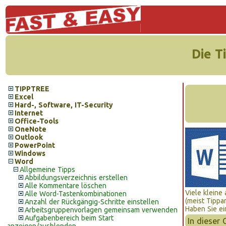
Die T
TIPPTREE
Excel
Hard-, Software, IT-Security
Internet
Office-Tools
OneNote
Outlook
PowerPoint
Windows
Word
Allgemeine Tipps
Abbildungsverzeichnis erstellen
Alle Kommentare löschen
Viele kleine
Alle Word-Tastenkombinationen
(meist Tippar
Anzahl der Rückgängig-Schritte einstellen
Haben Sie ei
Arbeitsgruppenvorlagen gemeinsam verwenden
Aufgabenbereich beim Start
In dieser