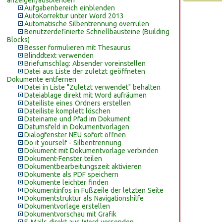
anzeigen/ausblenden
Aufgabenbereich einblenden
AutoKorrektur unter Word 2013
Automatische Silbentrennung overrulen
Benutzerdefinierte Schnellbausteine (Building
Blocks)
Besser formulieren mit Thesaurus
Blinddtext verwenden
Briefumschlag: Absender voreinstellen
Datei aus Liste der zuletzt geöffneten
Dokumente entfernen
Datei in Liste "Zuletzt verwendet" behalten
Dateiablage direkt mit Word aufräumen
Dateiliste eines Ordners erstellen
Dateiliste komplett löschen
Dateiname und Pfad im Dokument
Datumsfeld in Dokumentvorlagen
Dialogfenster NEU sofort öffnen
Do it yourself - Silbentrennung
Dokument mit Dokumentvorlage verbinden
Dokument-Fenster teilen
Dokumentbearbeitungszeit aktivieren
Dokumente als PDF speichern
Dokumente leichter finden
Dokumentinfos in Fußzeile der letzten Seite
Dokumentstruktur als Navigationshilfe
Dokumentvorlage erstellen
Dokumentvorschau mit Grafik