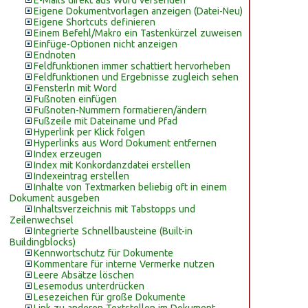
E-Mails direkt aus Word versenden
Eigene Dokumentvorlagen anzeigen (Datei-Neu)
Eigene Shortcuts definieren
Einem Befehl/Makro ein Tastenkürzel zuweisen
Einfüge-Optionen nicht anzeigen
Endnoten
Feldfunktionen immer schattiert hervorheben
Feldfunktionen und Ergebnisse zugleich sehen
Fensterln mit Word
Fußnoten einfügen
Fußnoten-Nummern formatieren/ändern
Fußzeile mit Dateiname und Pfad
Hyperlink per Klick folgen
Hyperlinks aus Word Dokument entfernen
Index erzeugen
Index mit Konkordanzdatei erstellen
Indexeintrag erstellen
Inhalte von Textmarken beliebig oft in einem
Dokument ausgeben
Inhaltsverzeichnis mit Tabstopps und
Zeilenwechsel
Integrierte Schnellbausteine (Built-in
Buildingblocks)
Kennwortschutz für Dokumente
Kommentare für interne Vermerke nutzen
Leere Absätze löschen
Lesemodus unterdrücken
Lesezeichen für große Dokumente