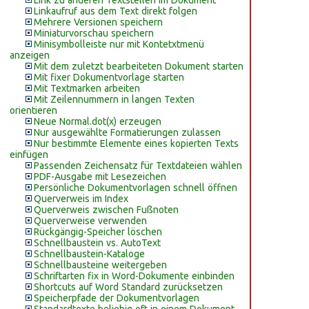
Link zu anderen Textstellen im Dokument
Linkaufruf aus dem Text direkt folgen
Mehrere Versionen speichern
Miniaturvorschau speichern
Minisymbolleiste nur mit Kontetxtmenü
anzeigen
Mit dem zuletzt bearbeiteten Dokument starten
Mit fixer Dokumentvorlage starten
Mit Textmarken arbeiten
Mit Zeilennummern in langen Texten
orientieren
Neue Normal.dot(x) erzeugen
Nur ausgewählte Formatierungen zulassen
Nur bestimmte Elemente eines kopierten Texts
einfügen
Passenden Zeichensatz für Textdateien wählen
PDF-Ausgabe mit Lesezeichen
Persönliche Dokumentvorlagen schnell öffnen
Querverweis im Index
Querverweis zwischen Fußnoten
Querverweise verwenden
Rückgängig-Speicher löschen
Schnellbaustein vs. AutoText
Schnellbaustein-Kataloge
Schnellbausteine weitergeben
Schriftarten fix in Word-Dokumente einbinden
Shortcuts auf Word Standard zurücksetzen
Speicherpfade der Dokumentvorlagen