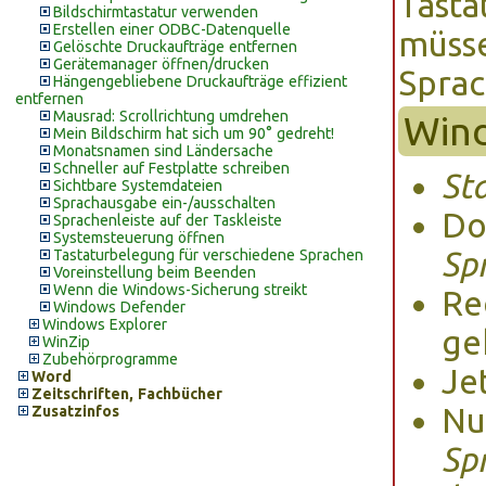
Tasta
Bildschirmtastatur verwenden
Erstellen einer ODBC-Datenquelle
müsse
Gelöschte Druckaufträge entfernen
Gerätemanager öffnen/drucken
Sprac
Hängengebliebene Druckaufträge effizient
entfernen
Mausrad: Scrollrichtung umdrehen
Wind
Mein Bildschirm hat sich um 90° gedreht!
Monatsnamen sind Ländersache
Schneller auf Festplatte schreiben
St
Sichtbare Systemdateien
Sprachausgabe ein-/ausschalten
Do
Sprachenleiste auf der Taskleiste
Systemsteuerung öffnen
Sp
Tastaturbelegung für verschiedene Sprachen
Voreinstellung beim Beenden
Wenn die Windows-Sicherung streikt
Re
Windows Defender
Windows Explorer
ge
WinZip
Zubehörprogramme
Je
Word
Zeitschriften, Fachbücher
Nu
Zusatzinfos
Sp