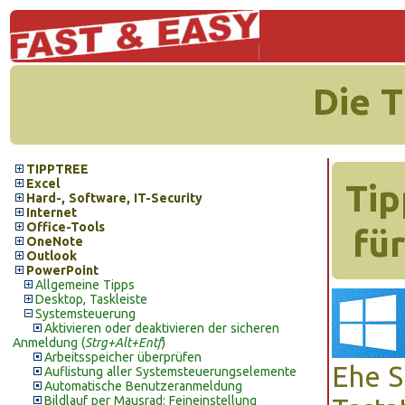
Die 
TIPPTREE
Excel
Tip
Hard-, Software, IT-Security
Internet
Office-Tools
fü
OneNote
Outlook
PowerPoint
Allgemeine Tipps
Desktop, Taskleiste
Systemsteuerung
Aktivieren oder deaktivieren der sicheren
Anmeldung (
Strg+Alt+Entf
)
Arbeitsspeicher überprüfen
Ehe S
Auflistung aller Systemsteuerungselemente
Automatische Benutzeranmeldung
Bildlauf per Mausrad: Feineinstellung