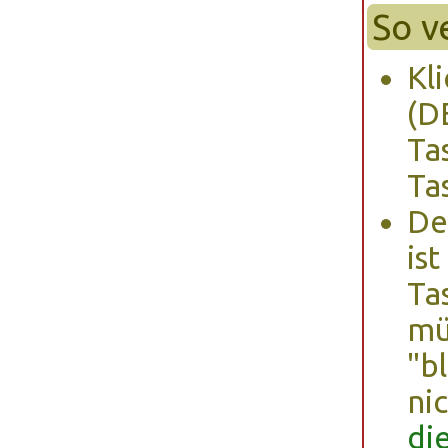
So v
Kl
(D
Ta
Ta
De
is
Ta
mü
"b
ni
di