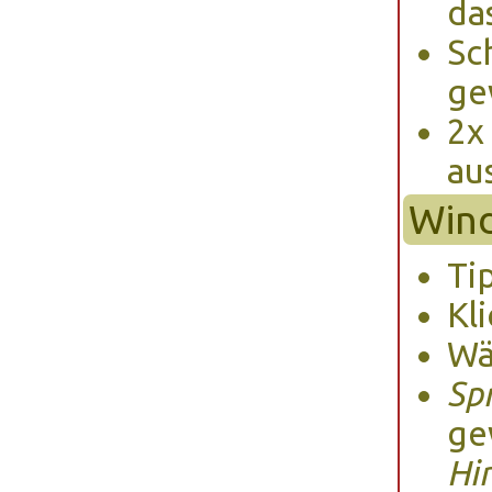
da
Sc
ge
2
au
Wind
Tip
Kl
Wä
Sp
ge
Hi