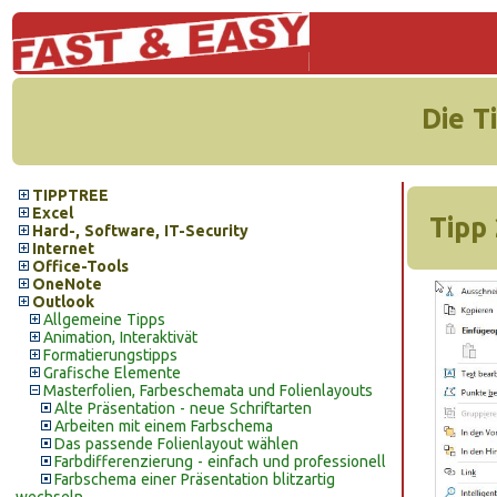
Die T
TIPPTREE
Excel
Tipp 
Hard-, Software, IT-Security
Internet
Office-Tools
OneNote
Outlook
Allgemeine Tipps
Animation, Interaktivät
Formatierungstipps
Grafische Elemente
Masterfolien, Farbeschemata und Folienlayouts
Alte Präsentation - neue Schriftarten
Arbeiten mit einem Farbschema
Das passende Folienlayout wählen
Farbdifferenzierung - einfach und professionell
Farbschema einer Präsentation blitzartig