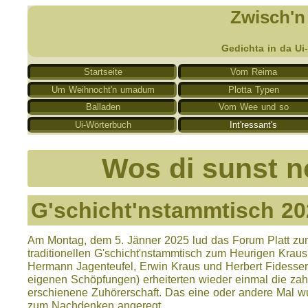
Zwisch'n
Gedichta in da Ui
Startseite
Vom Reima
Um Weihnocht'n umadum
Plotta Typen
Balladen
Vom Wee und so
Ui-Wörterbuch
Int'ressant's
Wos di sunst no
G'schicht'nstammtisch 20
Am Montag, dem 5. Jänner 2025 lud das Forum Platt z
traditionellen G'schicht'nstammtisch zum Heurigen Kraus
Hermann Jagenteufel, Erwin Kraus und Herbert Fidesser
eigenen Schöpfungen) erheiterten wieder einmal die zah
erschienene Zuhörerschaft. Das eine oder andere Mal w
zum Nachdenken angeregt.