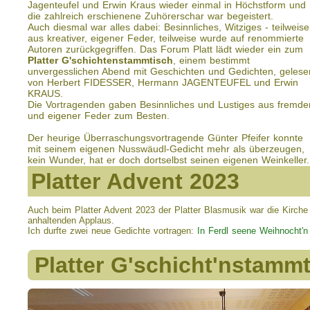
Jagenteufel und Erwin Kraus wieder einmal in Höchstform und
die zahlreich erschienene Zuhörerschar war begeistert.
Auch diesmal war alles dabei: Besinnliches, Witziges - teilweise
aus kreativer, eigener Feder, teilweise wurde auf renommierte
Autoren zurückgegriffen. Das Forum Platt lädt wieder ein zum
Platter G'schichtenstammtisch
, einem bestimmt
unvergesslichen Abend mit Geschichten und Gedichten, gelese
von Herbert FIDESSER, Hermann JAGENTEUFEL und Erwin
KRAUS.
Die Vortragenden gaben Besinnliches und Lustiges aus fremde
und eigener Feder zum Besten.
Der heurige Überraschungsvortragende Günter Pfeifer konnte
mit seinem eigenen Nusswäudl-Gedicht mehr als überzeugen,
kein Wunder, hat er doch dortselbst seinen eigenen Weinkeller.
Platter Advent 2023
Auch beim Platter Advent 2023 der Platter Blasmusik war die Kirche 
anhaltenden Applaus.
Ich durfte zwei neue Gedichte vortragen:
In Ferdl seene Weihnocht'n
Platter G'schicht'nstamm