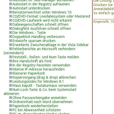
Autostart im Task-Manager aufräumen
Die Lösung:
Autostart in der Registry aufräumen
Drücken Sie 
Autostart unterdrücken
Anmeldebilds
Benutzerwechsel unter Windows 10
So einfach g
CD/DVD-Format: Livedateisystem oder Mastered
CD/DVD-Laufwerk wird nicht erkannt
Eingestellt: 
Dateieigenschaften schnell öffnen
Dialogfeld
Ausführen
schnell öffnen
Die Windows - Taste
Doppeklick-Handling verbessern
Entwürfe sparsam drucken
Erweiterte Zwischenablage in der Vista Sidebar
Fehlerberichte an Microsoft verhindern
(vermindern)
Feststell-, Rollen- und Num-Taste melden
Ihre Handschrift als Font
In der Registry Favoriten verwenden
Interne IP-Adresse herausfinden
Kleinerer Papierkorb
Kopiervorgang (drag & drop) abbrechen
Leistungsindex für Windows 8.1
Maus kaputt - Tastaturmaus verwenden
Num Lock-Taste & Co. beim Systemstart
aktivieren
Ohne Passworteingabe anmelden
Ordnerinhalt nach Word übernehmen
Papierkorb wiederherstellen
PC bei Abwesenheit schützen