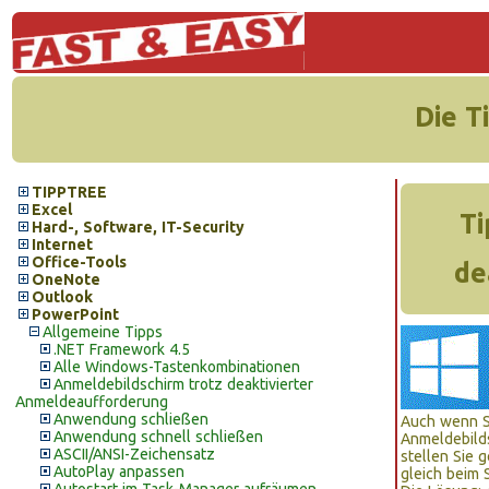
Die T
TIPPTREE
Excel
Ti
Hard-, Software, IT-Security
Internet
Office-Tools
de
OneNote
Outlook
PowerPoint
Allgemeine Tipps
.NET Framework 4.5
Alle Windows-Tastenkombinationen
Anmeldebildschirm trotz deaktivierter
Anmeldeaufforderung
Anwendung schließen
Auch wenn Si
Anwendung schnell schließen
Anmeldebilds
ASCII/ANSI-Zeichensatz
stellen Sie 
AutoPlay anpassen
gleich beim 