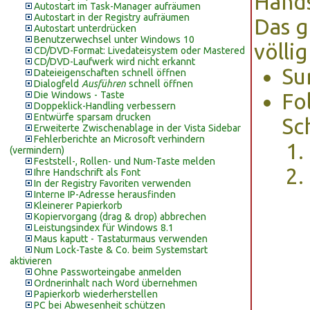
Hands
Autostart im Task-Manager aufräumen
Autostart in der Registry aufräumen
Das g
Autostart unterdrücken
Benutzerwechsel unter Windows 10
völli
CD/DVD-Format: Livedateisystem oder Mastered
CD/DVD-Laufwerk wird nicht erkannt
Su
Dateieigenschaften schnell öffnen
Dialogfeld
Ausführen
schnell öffnen
Die Windows - Taste
Fo
Doppeklick-Handling verbessern
Entwürfe sparsam drucken
Sc
Erweiterte Zwischenablage in der Vista Sidebar
Fehlerberichte an Microsoft verhindern
(vermindern)
Feststell-, Rollen- und Num-Taste melden
Ihre Handschrift als Font
In der Registry Favoriten verwenden
Interne IP-Adresse herausfinden
Kleinerer Papierkorb
Kopiervorgang (drag & drop) abbrechen
Leistungsindex für Windows 8.1
Maus kaputt - Tastaturmaus verwenden
Num Lock-Taste & Co. beim Systemstart
aktivieren
Ohne Passworteingabe anmelden
Ordnerinhalt nach Word übernehmen
Papierkorb wiederherstellen
PC bei Abwesenheit schützen