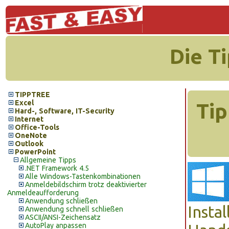
Die T
TIPPTREE
Excel
Tip
Hard-, Software, IT-Security
Internet
Office-Tools
OneNote
Outlook
PowerPoint
Allgemeine Tipps
.NET Framework 4.5
Alle Windows-Tastenkombinationen
Anmeldebildschirm trotz deaktivierter
Anmeldeaufforderung
Anwendung schließen
Insta
Anwendung schnell schließen
ASCII/ANSI-Zeichensatz
AutoPlay anpassen